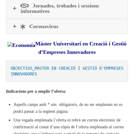
Jornades, trobades i sessions
informatives
Coronavirus
Màster Universitari en Creació i Gestió
d’Empreses Innovadores
OBJECTIUS_MÀSTER EN CREACIÓ I GESTIÓ D'EMPRESES 
INNOVADORES
Indicacions per a omplir l’oferta:
Aquells camps amb * són obligatoris, de no ser emplenats no es
podrà passar a la següent pàgina.
Una vegada emplenada l’oferta es rebrà un correu electrònic de
confirmació al costat d’una còpia de l’oferta emplenada al correu
electrònic que s’indique com a email de la persona de contacte.