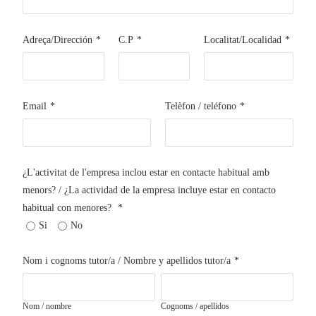
Adreça/Dirección
*
C.P
*
Localitat/Localidad
*
Email
*
Telèfon / teléfono
*
¿L'activitat de l'empresa inclou estar en contacte habitual amb
menors? / ¿La actividad de la empresa incluye estar en contacto
habitual con menores?
*
Si
No
Nom i cognoms tutor/a / Nombre y apellidos tutor/a
*
Nom / nombre
Cognoms / apellidos