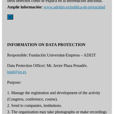
otros derechos como se explica en la información adicional.
Amplíe información
:
www.adeituv.es/politica-de-privacidad
×
INFORMATION ON DATA PROTECTION
Responsible: Fundación Universitat-Empresa – ADEIT
Data Protection Officer: Mr. Javier Plaza Penadés.
lopd@uv.es
Purpose:
1. Manage the registration and development of the activity
(Congress, conference, course).
2. Send to companies, institutions.
3. The organization may take photographs or make recordings