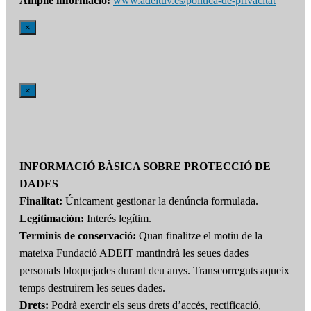
Amplie informació:
www.adeituv.es/politica-de-privacitat
×
×
INFORMACIÓ BÀSICA SOBRE PROTECCIÓ DE
DADES
Finalitat:
Únicament gestionar la denúncia formulada.
Legitimación:
Interés legítim.
Terminis de conservació:
Quan finalitze el motiu de la
mateixa Fundació ADEIT mantindrà les seues dades
personals bloquejades durant deu anys. Transcorreguts aqueix
temps destruirem les seues dades.
Drets:
Podrà exercir els seus drets d’accés, rectificació,