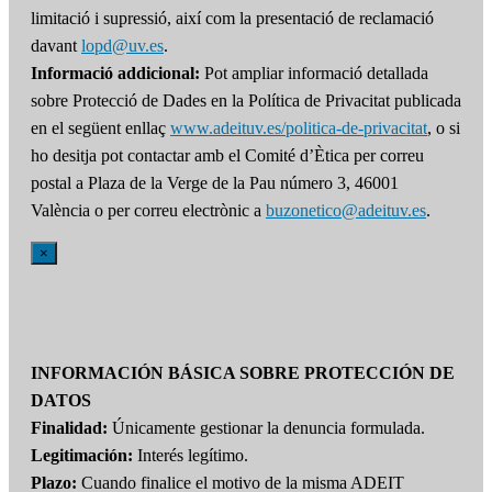
limitació i supressió, així com la presentació de reclamació
davant
lopd@uv.es
.
Informació addicional:
Pot ampliar informació detallada
sobre Protecció de Dades en la Política de Privacitat publicada
en el següent enllaç
www.adeituv.es/politica-de-privacitat
, o si
ho desitja pot contactar amb el Comité d’Ètica per correu
postal a Plaza de la Verge de la Pau número 3, 46001
València o per correu electrònic a
buzonetico@adeituv.es
.
×
INFORMACIÓN BÁSICA SOBRE PROTECCIÓN DE
DATOS
Finalidad:
Únicamente gestionar la denuncia formulada.
Legitimación:
Interés legítimo.
Plazo:
Cuando finalice el motivo de la misma ADEIT