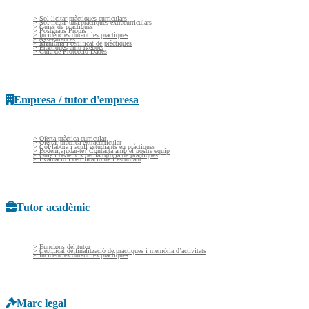
> Sol·licitar pràctiques curriculars
> Sol·licitar una pràctiques extracurriculars
> Guies de pràctiques
> Postgraus Propis
> Incidències durant les pràctiques
> Assegurances
> Memòria i certificat de pràctiques
> Pràctiques amb menors
> Guía de Protecció Dades
Empresa / tutor d'empresa
> Oferta pràctica curricular
> Ofertar pràctica extracurricular
> Col·labora i acull estudiants en pràctiques
> Podem ajudar-te? Contacta amb el nostre equip
> Guia i beneficis per la tutoria de pràctiques
> Evaluació i certificació de l’estudiant
Tutor acadèmic
> Funcions del tutor
> Certificat de finalització de pràctiques i memòria d’activitats
> Incidències durant les pràctiques
Marc legal