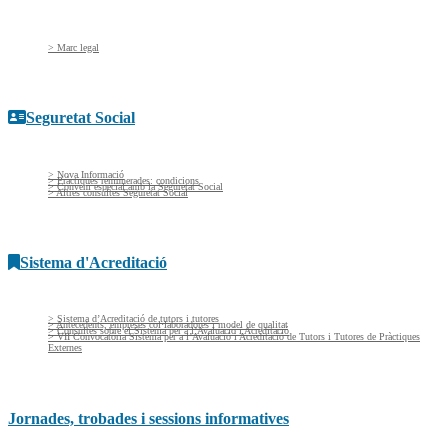
> Marc legal
Seguretat Social
> Nova Informació
> Pràctiques remunerades: condicions
> Conveni especial amb la Seguretat Social
> Altres consultes Seguretat Social
Sistema d'Acreditació
> Sistema d’Acreditació de tutors i tutores
> Antecedents, empreses col·laboradores i model de qualitat
> Consultes sobre el Sistema per a l’Avaluació i Acreditació
> VII Convocatòria Sistema per a l’Avaluació i Acreditació de Tutors i Tutores de Pràctiques
Externes
Jornades, trobades i sessions informatives