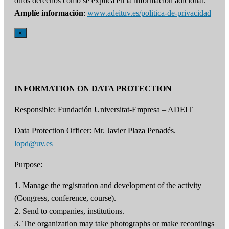
otros derechos como se explica en la información adicional.
Amplíe información
:
www.adeituv.es/politica-de-privacidad
×
INFORMATION ON DATA PROTECTION
Responsible: Fundación Universitat-Empresa – ADEIT
Data Protection Officer: Mr. Javier Plaza Penadés.
lopd@uv.es
Purpose:
1. Manage the registration and development of the activity
(Congress, conference, course).
2. Send to companies, institutions.
3. The organization may take photographs or make recordings