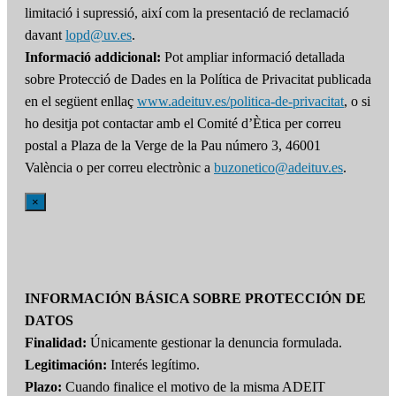
limitació i supressió, així com la presentació de reclamació
davant
lopd@uv.es
.
Informació addicional:
Pot ampliar informació detallada
sobre Protecció de Dades en la Política de Privacitat publicada
en el següent enllaç
www.adeituv.es/politica-de-privacitat
, o si
ho desitja pot contactar amb el Comité d’Ètica per correu
postal a Plaza de la Verge de la Pau número 3, 46001
València o per correu electrònic a
buzonetico@adeituv.es
.
×
INFORMACIÓN BÁSICA SOBRE PROTECCIÓN DE
DATOS
Finalidad:
Únicamente gestionar la denuncia formulada.
Legitimación:
Interés legítimo.
Plazo:
Cuando finalice el motivo de la misma ADEIT