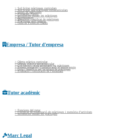
> Sol·licitar pràctiques curriculars
> Sol·licitar una pràctiques extracurriculars
> Guies de pràctiques
> Postgraus Propis
> Incidències durant les pràctiques
> Assegurances
> Memòria i certificat de pràctiques
> Pràctiques amb menors
> Guía de Protecció Dades
Empresa / Tutor d'empresa
> Oferta pràctica curricular
> Ofertar pràctica extracurricular
> Col·labora i acull estudiants en pràctiques
> Podem ajudar-te? Contacta amb el nostre equip
> Guia i beneficis per la tutoria de pràctiques
> Evaluació i certificació de l’estudiant
Tutor acadèmic
> Funcions del tutor
> Certificat de finalització de pràctiques i memòria d’activitats
> Incidències durant les pràctiques
Marc Legal