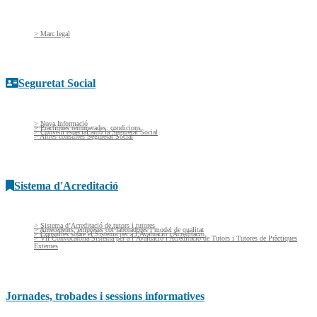
> Marc legal
Seguretat Social
> Nova Informació
> Pràctiques remunerades: condicions
> Conveni especial amb la Seguretat Social
> Altres consultes Seguretat Social
Sistema d'Acreditació
> Sistema d’Acreditació de tutors i tutores
> Antecedents, empreses col·laboradores i model de qualitat
> Consultes sobre el Sistema per a l’Avaluació i Acreditació
> VII Convocatòria Sistema per a l’Avaluació i Acreditació de Tutors i Tutores de Pràctiques
Externes
Jornades, trobades i sessions informatives