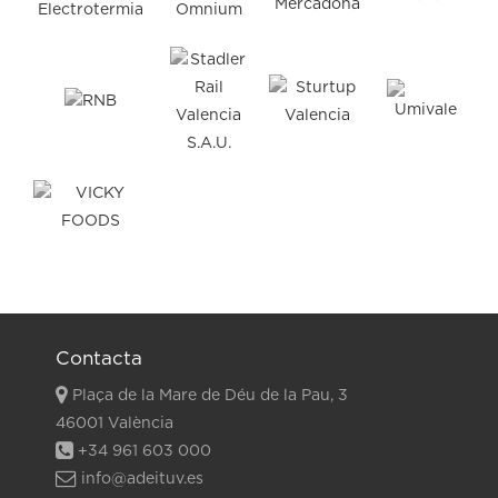
Contacta
Plaça de la Mare de Déu de la Pau, 3
46001 València
+34 961 603 000
info@adeituv.es