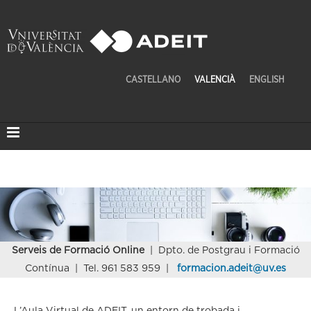
CASTELLANO
VALENCIÀ
ENGLISH
Serveis de Formació Online
| Dpto. de Postgrau i Formació
Contínua | Tel. 961 583 959 |
formacion.adeit@uv.es