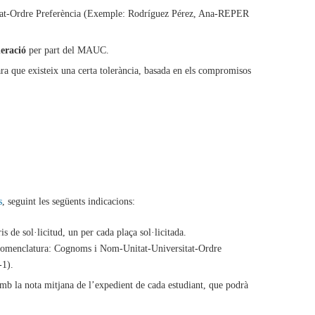
tat-Ordre Preferència (Exemple: Rodríguez Pérez, Ana-REPER
eració
per part del MAUC.
ara que existeix una certa tolerància, basada en els compromisos
s
, seguint les següents indicacions:
 de sol·licitud, un per cada plaça sol·licitada.
 nomenclatura: Cognoms i Nom-Unitat-Universitat-Ordre
1).
amb la nota mitjana de l’expedient de cada estudiant, que podrà