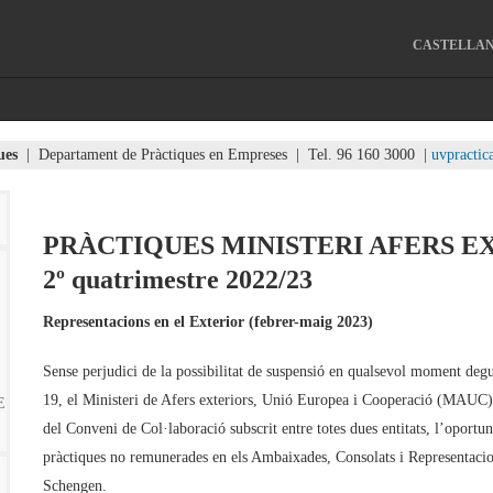
CASTELLA
ues
| Departament de Pràctiques en Empreses | Tel. 96 160 3000 |
uvpractic
PRÀCTIQUES MINISTERI AFERS E
2º quatrimestre 2022/23
Representacions en el Exterior (
febrer-maig 2023)
Sense perjudici de la possibilitat de suspensió en qualsevol moment degu
19, el Ministeri de Afers exteriors, Unió Europea i Cooperació (MAUC) o
E
del Conveni de Col·laboració subscrit entre totes dues entitats, l’oportun
pràctiques no remunerades en els Ambaixades, Consolats i Representaci
Schengen.