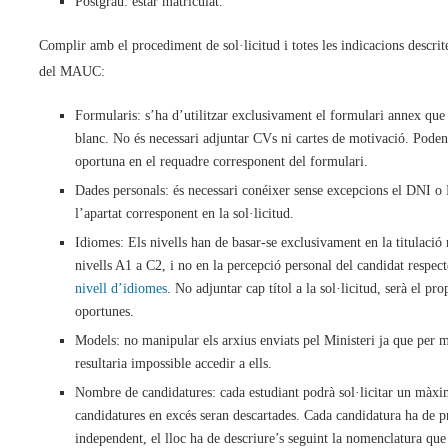
Postgrau: estar matriculat.
Complir amb el procediment de sol·licitud i totes les indicacions descri
del MAUC:
Formularis: s’ha d’utilitzar exclusivament el formulari annex que
blanc. No és necessari adjuntar CVs ni cartes de motivació. Poden
oportuna en el requadre corresponent del formulari.
Dades personals: és necessari conéixer sense excepcions el DNI o N
l’apartat corresponent en la sol·licitud.
Idiomes: Els nivells han de basar-se exclusivament en la titulaci
nivells A1 a C2, i no en la percepció personal del candidat respec
nivell d’idiomes
. No adjuntar cap títol a la sol·licitud, serà el p
oportunes.
Models: no manipular els arxius enviats pel Ministeri ja que per mo
resultaria impossible accedir a ells.
Nombre de candidatures: cada estudiant podrà sol·licitar un màxim
candidatures en excés seran descartades. Cada candidatura ha de pr
independent, el lloc ha de descriure’s seguint la nomenclatura que a