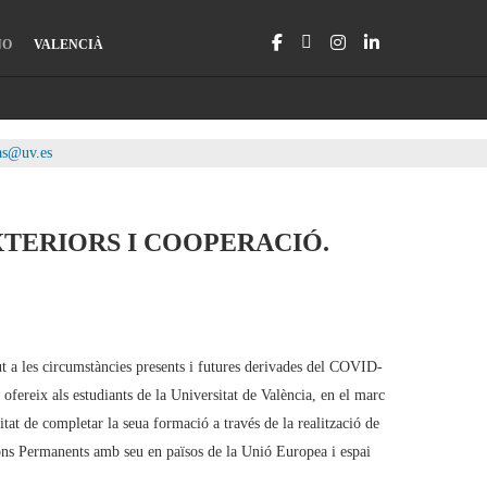
NO
VALENCIÀ
as@uv.es
XTERIORS I COOPERACIÓ.
t a les circumstàncies presents i futures derivades del COVID-
fereix als estudiants de la Universitat de València, en el marc
itat de completar la seua formació a través de la realització de
ons Permanents amb seu en països de la Unió Europea i espai