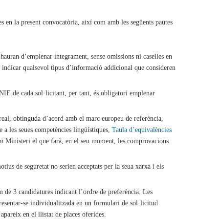
tes en la present convocatòria, així com amb les següents pautes
 hauran d’emplenar íntegrament, sense omissions ni caselles en
 indicar qualsevol tipus d’informació addicional que consideren
IE de cada sol·licitant, per tant, és obligatori emplenar
ó real, obtinguda d’acord amb el marc europeu de referència,
te a les seues competències lingüístiques,
Taula d’equivalències
ropi Ministeri el que farà, en el seu moment, les comprovacions
tius de seguretat no serien acceptats per la seua xarxa i els
 de 3 candidatures indicant l’ordre de preferència. Les
esentar-se individualitzada en un formulari de sol·licitud
pareix en el llistat de places oferides.