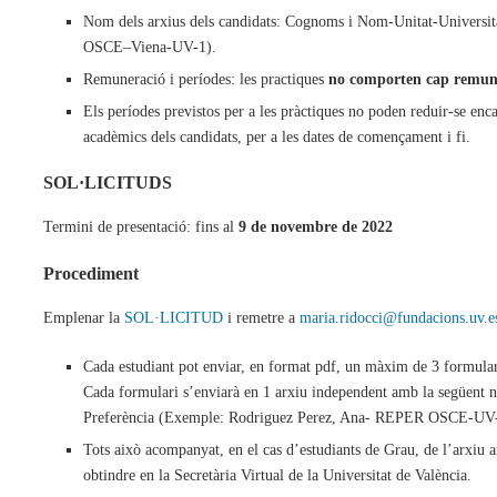
Nom dels arxius dels candidats: Cognoms i Nom-Unitat-Universi
OSCE–Viena-UV-1).
Remuneració i períodes: les practiques
no comporten cap remun
Els períodes previstos per a les pràctiques no poden reduir-se enc
acadèmics dels candidats, per a les dates de començament i fi.
SOL·LICITUDS
Termini de presentació: fins al
9 de novembre de 2022
Procediment
Emplenar la
SOL·LICITUD
i remetre a
maria.ridocci@fundacions.uv.e
Cada estudiant pot enviar, en format pdf, un màxim de 3 formularis
Cada formulari s’enviarà en 1 arxiu independent amb la següent
Preferència (Exemple: Rodriguez Perez, Ana- REPER OSCE-UV-
Tots això acompanyat, en el cas d’estudiants de Grau, de l’arxiu 
obtindre en la Secretària Virtual de la Universitat de València.