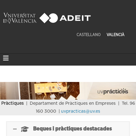
CASTELLANO
VALENCIÀ
Pràctiques
| Departament de Pràctiques en Empreses | Tel. 96
160 3000 |
uvpracticas@uv.es
Beques i pràctiques destacades