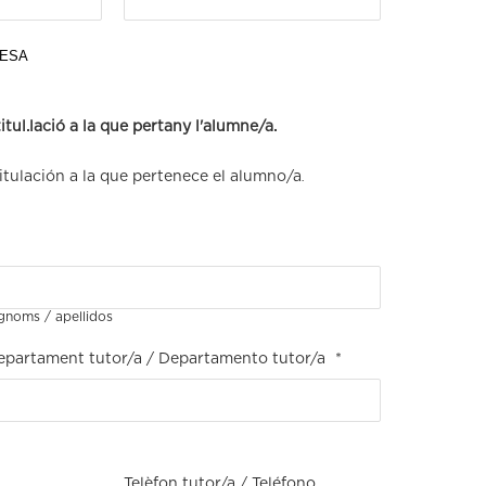
RESA
itul.lació a la que pertany l'alumne/a.
itulación a la que pertenece el alumno/a
.
noms / apellidos
epartament tutor/a / Departamento tutor/a
*
Telèfon tutor/a / Teléfono