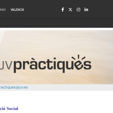
LANO
VALENCIÀ
ractiques@uv.es
ió Social