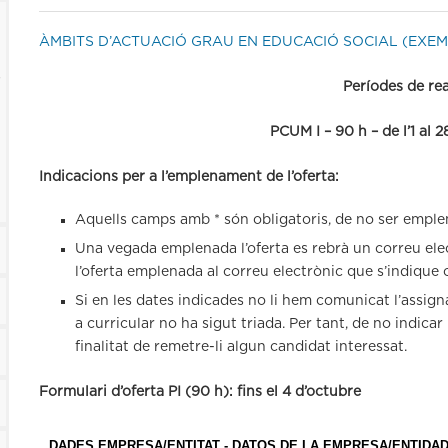
ÀMBITS D’ACTUACIÓ GRAU EN EDUCACIÓ SOCIAL (EXEMP
s
Períodes de rea
PCUM I – 90 h – de l’1 al 
Indicacions per a l’emplenament de l’oferta:
Aquells camps amb * són obligatoris, de no ser emple
Una vegada emplenada l’oferta es rebrà un correu ele
l’oferta emplenada al correu electrònic que s’indique
Si en les dates indicades no li hem comunicat l’assign
a curricular no ha sigut triada. Per tant, de no indica
finalitat de remetre-li algun candidat interessat.
Formulari d’oferta PI (90 h): fins el 4 d’octubre
DADES EMPRESA/ENTITAT - DATOS DE LA EMPRESA/ENTIDA