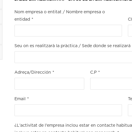
Nom empresa o entitat / Nombre empresa o
entidad
*
C
Seu on es realitzarà la pràctica / Sede donde se realizará 
Adreça/Dirección
*
C.P
*
Email
*
Te
¿L'activitat de l'empresa inclou estar en contacte habit