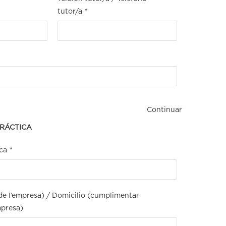
tutor/a
*
Continuar
PRÁCTICA
ca
*
a de l’empresa) / Domicilio (cumplimentar
mpresa)