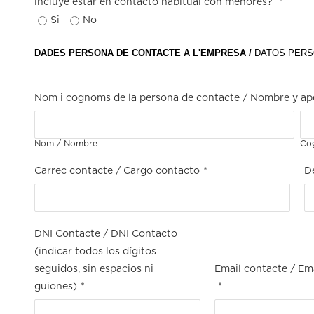
incluye estar en contacto habitual con menores?
*
Si
No
DADES PERSONA DE CONTACTE A L'EMPRESA /
DATOS PERS
Nom i cognoms de la persona de contacte / Nombre y ape
Nom / Nombre
Co
Carrec contacte / Cargo contacto
*
D
DNI Contacte / DNI Contacto
(indicar todos los dígitos
seguidos, sin espacios ni
Email contacte / Em
guiones)
*
*