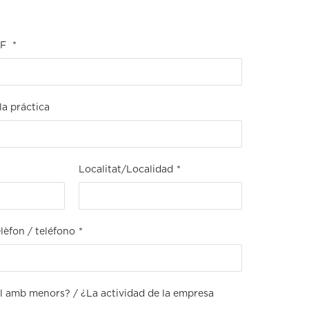
IF
*
la práctica
Localitat/Localidad
*
lèfon / teléfono
*
ual amb menors? / ¿La actividad de la empresa