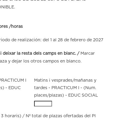
NIBLE.
ores /horas
iodo de realización: del 1 al 28 de febrero de 2027
 i deixar la resta dels camps en blanc. /
Marcar
laza y dejar los otros campos en blanco.
 PRACTICUM I
Matins i vesprades/mañanas y
as) - EDUC
tardes - PRACTICUM I - (Num.
places/plazas) - EDUC SOCIAL
3 horaris) / Nº total de plazas ofertadas del PI