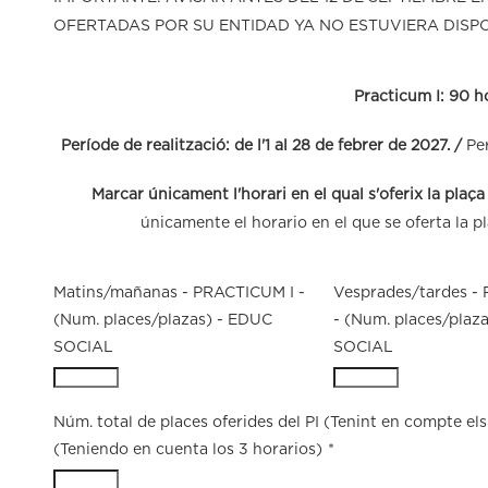
OFERTADAS POR SU ENTIDAD YA NO ESTUVIERA DISPO
Practicum I: 90 h
Període de realització: de l'1 al 28 de febrer de 2027. /
Per
Marcar únicament l'horari en el qual s'oferix la plaça
únicamente el horario en el que se oferta la p
Matins/mañanas - PRACTICUM I -
Vesprades/tardes -
(Num. places/plazas) - EDUC
- (Num. places/plaz
SOCIAL
SOCIAL
Núm. total de places oferides del PI (Tenint en compte els 
(Teniendo en cuenta los 3 horarios)
*