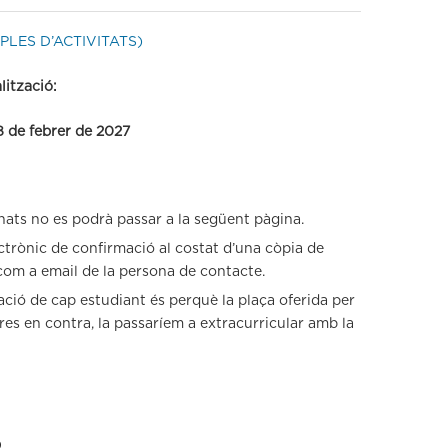
LES D’ACTIVITATS)
lització:
28 de febrer de 2027
nats no es podrà passar a la següent pàgina.
ctrònic de confirmació al costat d’una còpia de
 com a email de la persona de contacte.
ació de cap estudiant és perquè la plaça oferida per
r res en contra, la passaríem a extracurricular amb la
D