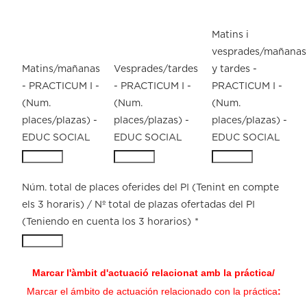
Matins i
vesprades/mañanas
Matins/mañanas
Vesprades/tardes
y tardes -
- PRACTICUM I -
- PRACTICUM I -
PRACTICUM I -
(Num.
(Num.
(Num.
places/plazas) -
places/plazas) -
places/plazas) -
EDUC SOCIAL
EDUC SOCIAL
EDUC SOCIAL
Núm. total de places oferides del PI (Tenint en compte
els 3 horaris) / Nº total de plazas ofertadas del PI
(Teniendo en cuenta los 3 horarios)
*
Marcar l'àmbit d'actuació relacionat amb la práctica/
Marcar el ámbito de actuación relacionado con la práctica
: