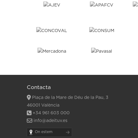
Contacta
Plaça de la Mare de Déu de la Pau, 3
46001 València
+34 961 603 000
info@adeituv.es
On estem