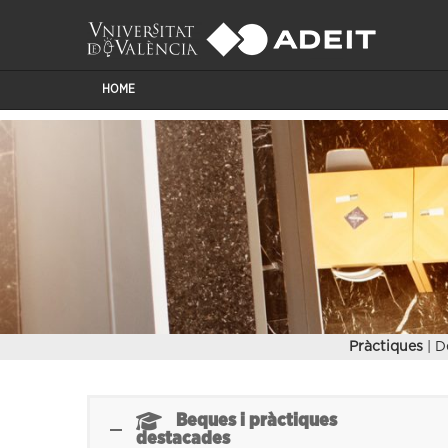
HOME
Pràctiques
| D
Beques i pràctiques
destacades