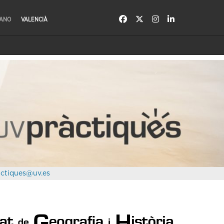
LANO
VALENCIÀ
ctiques@uv.es