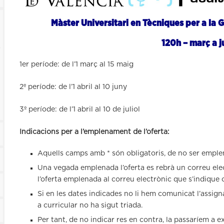
Màster Universitari en Tècniques per a la G
120h – març a j
s
1er període: de l’1 març al 15 maig
2º període: de l’1 abril al 10 juny
3º període: de l’1 abril al 10 de juliol
Indicacions per a l’emplenament de l’oferta:
Aquells camps amb * són obligatoris, de no ser emple
Una vegada emplenada l’oferta es rebrà un correu ele
l’oferta emplenada al correu electrònic que s’indique
Si en les dates indicades no li hem comunicat l’assign
a curricular no ha sigut triada.
Per tant, de no indicar res en contra, la passaríem a e