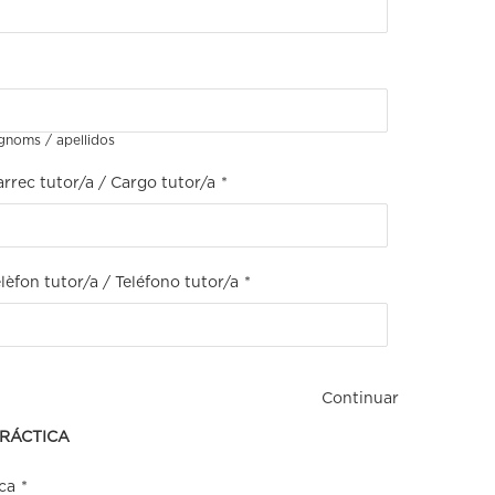
noms / apellidos
rrec tutor/a / Cargo tutor/a
*
lèfon tutor/a / Teléfono tutor/a
*
Continuar
PRÁCTICA
ca
*