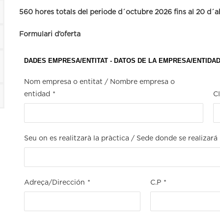
560 hores totals del periode d´octubre 2026 fins al 20 d´a
Formulari d’oferta
DADES EMPRESA/ENTITAT - DATOS DE LA EMPRESA/ENTIDA
Nom empresa o entitat / Nombre empresa o
entidad
*
C
Seu on es realitzarà la pràctica / Sede donde se realizará 
Adreça/Dirección
*
C.P
*