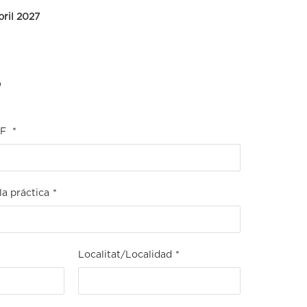
bril 2027
D
IF
*
la práctica
*
Localitat/Localidad
*