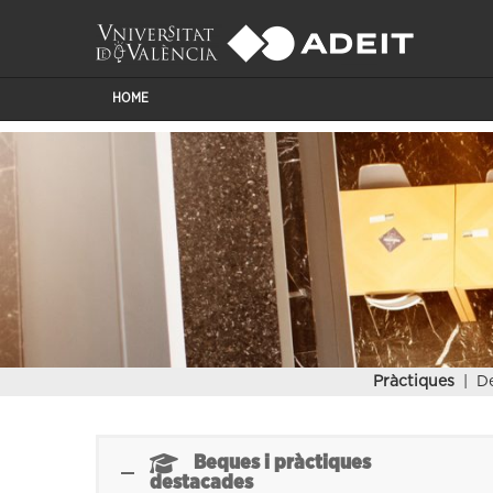
HOME
Pràctiques
| De
Beques i pràctiques
destacades