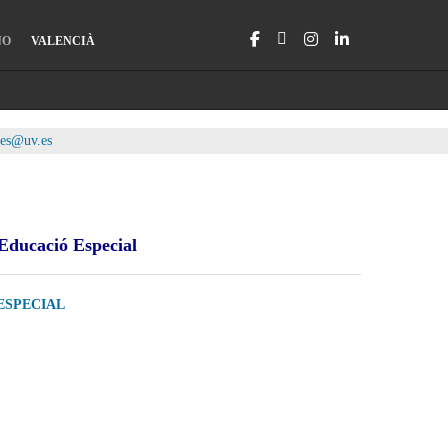
NO
VALENCIÀ
ues@uv.es
 Educació Especial
ESPECIAL