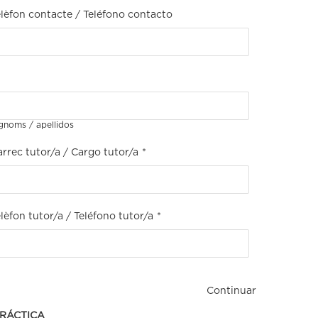
elèfon contacte / Teléfono contacto
noms / apellidos
rrec tutor/a / Cargo tutor/a
*
lèfon tutor/a / Teléfono tutor/a
*
Continuar
PRÁCTICA