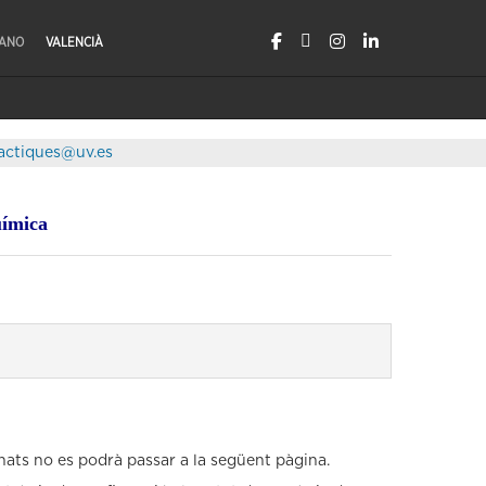
LANO
VALENCIÀ
actiques@uv.es
ímica
nats no es podrà passar a la següent pàgina.