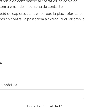
ctrònic de confirmació al costat d’una còpia de
 com a email de la persona de contacte.
ació de cap estudiant és perquè la plaça oferida per
r res en contra, la passaríem a extracurricular amb la
D
IF
*
la práctica
Localitat/Localidad
*