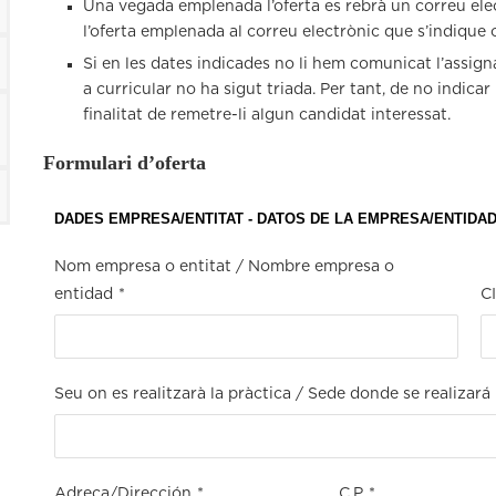
Una vegada emplenada l’oferta es rebrà un correu ele
l’oferta emplenada al correu electrònic que s’indique
Si en les dates indicades no li hem comunicat l’assign
a curricular no ha sigut triada. Per tant, de no indica
finalitat de remetre-li algun candidat interessat.
Formulari d’oferta
DADES EMPRESA/ENTITAT - DATOS DE LA EMPRESA/ENTIDA
Nom empresa o entitat / Nombre empresa o
entidad
*
C
Seu on es realitzarà la pràctica / Sede donde se realizará 
Adreça/Dirección
*
C.P
*