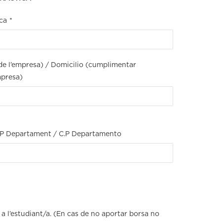
ca
*
a de l’empresa) / Domicilio (cumplimentar
mpresa)
.P Departament / C.P Departamento
l’estudiant/a. (En cas de no aportar borsa no