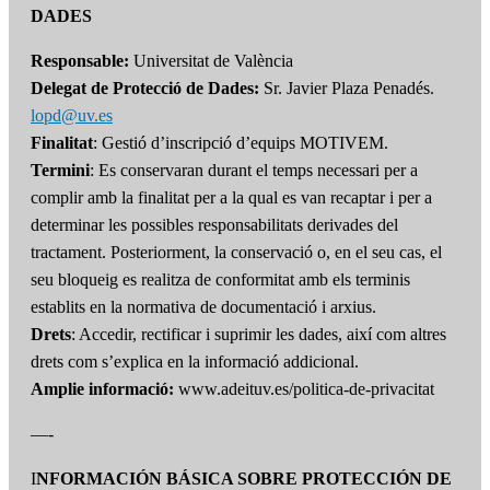
DADES
Responsable:
Universitat de València
Delegat de Protecció de Dades:
Sr. Javier Plaza Penadés.
lopd@uv.es
Finalitat
: Gestió d’inscripció d’equips MOTIVEM.
Termini
: Es conservaran durant el temps necessari per a
complir amb la finalitat per a la qual es van recaptar i per a
determinar les possibles responsabilitats derivades del
tractament. Posteriorment, la conservació o, en el seu cas, el
seu bloqueig es realitza de conformitat amb els terminis
establits en la normativa de documentació i arxius.
Drets
: Accedir, rectificar i suprimir les dades, així com altres
drets com s’explica en la informació addicional.
Amplie informació:
www.adeituv.es/politica-de-privacitat
—-
I
NFORMACIÓN BÁSICA SOBRE PROTECCIÓN DE