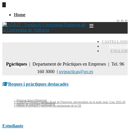
Home
CASTELLANO
VALENCIÀ
ENGLISH
Pràctiques
| Departament de Pràctiques en Empreses | Tel. 96
Home
160 3000 |
uvpracticas@uv.es
Beques i pràctiques destacades
> Practicas InnovaTerritorial
> V edició Programa Campus Rural de Pràctiques universitàries en el medi rural. Curs 2025-26
> Ofertes de pràctiques FORTHEM
> Ofertes d’ocupació i pràctiques en institucions de la UE
Estudiants