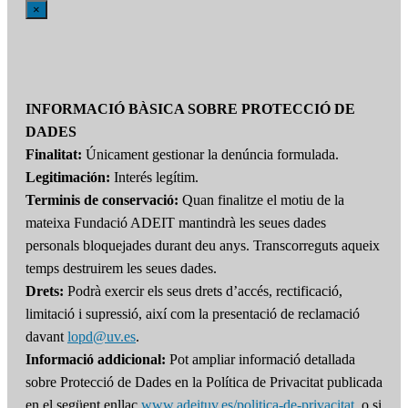
×
INFORMACIÓ BÀSICA SOBRE PROTECCIÓ DE
DADES
Finalitat:
Únicament gestionar la denúncia formulada.
Legitimación:
Interés legítim.
Terminis de conservació:
Quan finalitze el motiu de la
mateixa Fundació ADEIT mantindrà les seues dades
personals bloquejades durant deu anys. Transcorreguts aqueix
temps destruirem les seues dades.
Drets:
Podrà exercir els seus drets d’accés, rectificació,
limitació i supressió, així com la presentació de reclamació
davant
lopd@uv.es
.
Informació addicional:
Pot ampliar informació detallada
sobre Protecció de Dades en la Política de Privacitat publicada
en el següent enllaç
www.adeituv.es/politica-de-privacitat
, o si