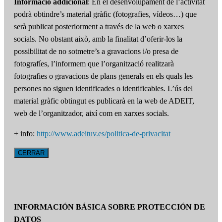
Informació addicional
: En el desenvolupament de l’activitat
podrà obtindre’s material gràfic (fotografies, vídeos…) que
serà publicat posteriorment a través de la web o xarxes
socials. No obstant això, amb la finalitat d’oferir-los la
possibilitat de no sotmetre’s a gravacions i/o presa de
fotografíes, l’informem que l’organització realitzarà
fotografies o gravacions de plans generals en els quals les
persones no siguen identificades o identificables. L’ús del
material gràfic obtingut es publicarà en la web de ADEIT,
web de l’organitzador, així com en xarxes socials.
+ info:
http://www.adeituv.es/politica-de-privacitat
CERRAR
INFORMACIÓN BÁSICA SOBRE PROTECCIÓN DE
DATOS