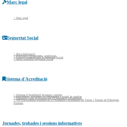
Marc legal
> Marc legal
Seguretat Social
> Nova Informació
> Pràctiques remunerades: condicions
> Conveni especial amb la Seguretat Social
> Altres consultes Seguretat Social
Sistema d'Acreditació
> Sistema d’Acreditació de tutors i tutores
> Antecedents, empreses col·laboradores i model de qualitat
> Consultes sobre el Sistema per a l’Avaluació i Acreditació
> VII Convocatòria Sistema per a l’Avaluació i Acreditació de Tutors i Tutores de Pràctiques
Externes
Jornades, trobades i sessions informatives