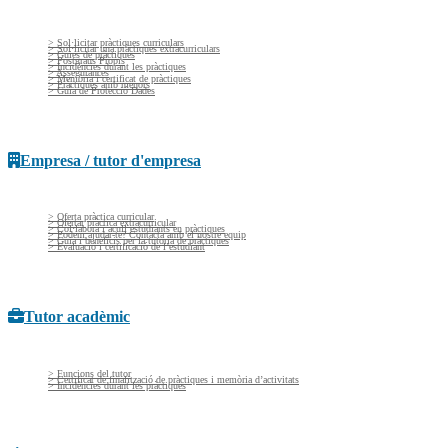
> Sol·licitar pràctiques curriculars
> Sol·licitar una pràctiques extracurriculars
> Guies de pràctiques
> Postgraus Propis
> Incidències durant les pràctiques
> Assegurances
> Memòria i certificat de pràctiques
> Pràctiques amb menors
> Guía de Protecció Dades
Empresa / tutor d'empresa
> Oferta pràctica curricular
> Ofertar pràctica extracurricular
> Col·labora i acull estudiants en pràctiques
> Podem ajudar-te? Contacta amb el nostre equip
> Guia i beneficis per la tutoria de pràctiques
> Evaluació i certificació de l’estudiant
Tutor acadèmic
> Funcions del tutor
> Certificat de finalització de pràctiques i memòria d’activitats
> Incidències durant les pràctiques