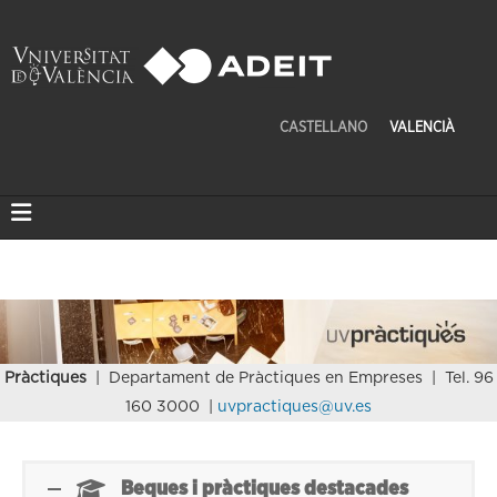
CASTELLANO
VALENCIÀ
Pràctiques
| Departament de Pràctiques en Empreses | Tel. 96
160 3000 |
uvpractiques@uv.es
Beques i pràctiques destacades