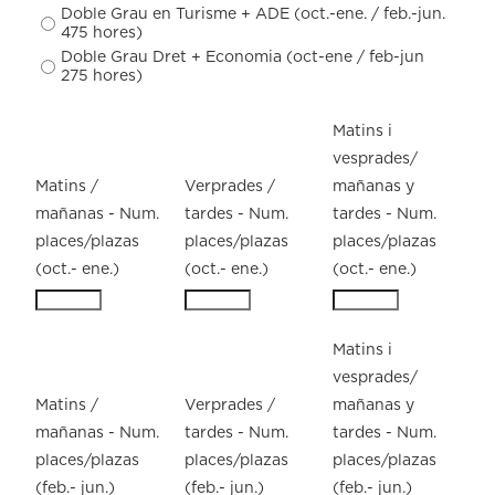
Doble Grau en Turisme + ADE (oct.-ene. / feb.-jun.
475 hores)
Doble Grau Dret + Economia (oct-ene / feb-jun
275 hores)
Matins i
vesprades/
Matins /
Verprades /
mañanas y
mañanas - Num.
tardes - Num.
tardes - Num.
places/plazas
places/plazas
places/plazas
(oct.- ene.)
(oct.- ene.)
(oct.- ene.)
Matins i
vesprades/
Matins /
Verprades /
mañanas y
mañanas - Num.
tardes - Num.
tardes - Num.
places/plazas
places/plazas
places/plazas
(feb.- jun.)
(feb.- jun.)
(feb.- jun.)