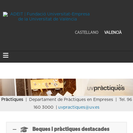
CASTELLANO
VALENCIÀ
Pràctiques
| Departament de Pràctiques en Empreses | Tel. 96
160 3000 |
uvpractiques@uv.es
Beques i pràctiques destacades