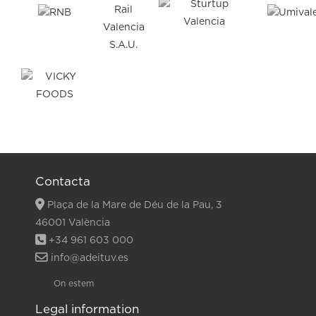
Contacta
Plaça de la Mare de Déu de la Pau, 3
46001 València
+34 961 603 000
info@adeituv.es
On estem
Legal information