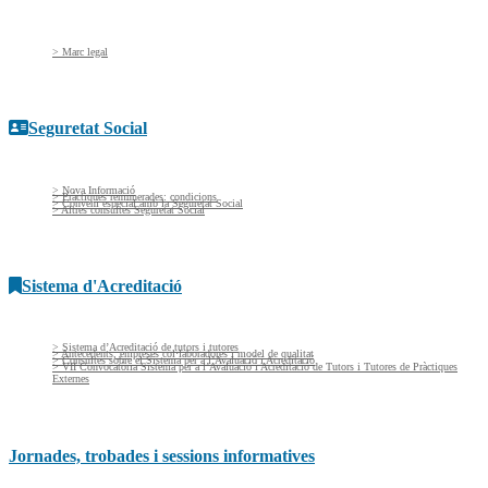
> Marc legal
Seguretat Social
> Nova Informació
> Pràctiques remunerades: condicions
> Conveni especial amb la Seguretat Social
> Altres consultes Seguretat Social
Sistema d'Acreditació
> Sistema d’Acreditació de tutors i tutores
> Antecedents, empreses col·laboradores i model de qualitat
> Consultes sobre el Sistema per a l’Avaluació i Acreditació
> VII Convocatòria Sistema per a l’Avaluació i Acreditació de Tutors i Tutores de Pràctiques
Externes
Jornades, trobades i sessions informatives