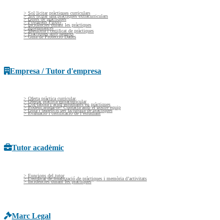
> Sol·licitar pràctiques curriculars
> Sol·licitar una pràctiques extracurriculars
> Guies de pràctiques
> Postgraus Propis
> Incidències durant les pràctiques
> Assegurances
> Memòria i certificat de pràctiques
> Pràctiques amb menors
> Guía de Protecció Dades
Empresa / Tutor d'empresa
> Oferta pràctica curricular
> Ofertar pràctica extracurricular
> Col·labora i acull estudiants en pràctiques
> Podem ajudar-te? Contacta amb el nostre equip
> Guia i beneficis per la tutoria de pràctiques
> Evaluació i certificació de l’estudiant
Tutor acadèmic
> Funcions del tutor
> Certificat de finalització de pràctiques i memòria d’activitats
> Incidències durant les pràctiques
Marc Legal