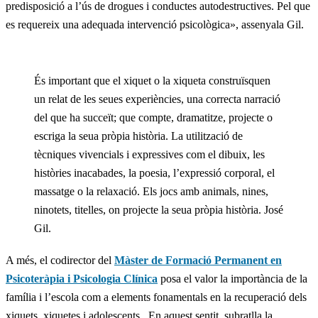
predisposició a l’ús de drogues i conductes autodestructives. Pel que
es requereix una adequada intervenció psicològica», assenyala Gil.
És important que el xiquet o la xiqueta construïsquen
un relat de les seues experiències, una correcta narració
del que ha succeït; que compte, dramatitze, projecte o
escriga la seua pròpia història. La utilització de
tècniques vivencials i expressives com el dibuix, les
històries inacabades, la poesia, l’expressió corporal, el
massatge o la relaxació. Els jocs amb animals, nines,
ninotets, titelles, on projecte la seua pròpia història. José
Gil.
A més, el codirector del
Màster de Formació Permanent en
Psicoteràpia i Psicologia Clínica
posa el valor la importància de la
família i l’escola com a elements fonamentals en la recuperació dels
xiquets, xiquetes i adolescents. En aquest sentit, subratlla la