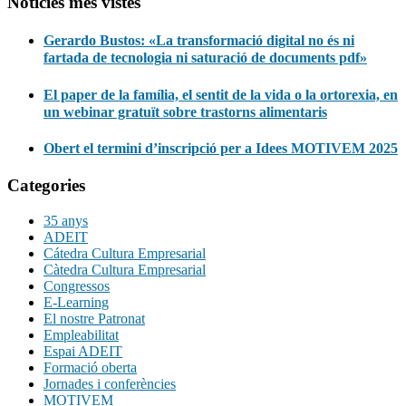
Notícies més vistes
Gerardo Bustos: «La transformació digital no és ni
fartada de tecnologia ni saturació de documents pdf»
El paper de la família, el sentit de la vida o la ortorexia, en
un webinar gratuït sobre trastorns alimentaris
Obert el termini d’inscripció per a Idees MOTIVEM 2025
Categories
35 anys
ADEIT
Cátedra Cultura Empresarial
Càtedra Cultura Empresarial
Congressos
E-Learning
El nostre Patronat
Empleabilitat
Espai ADEIT
Formació oberta
Jornades i conferències
MOTIVEM