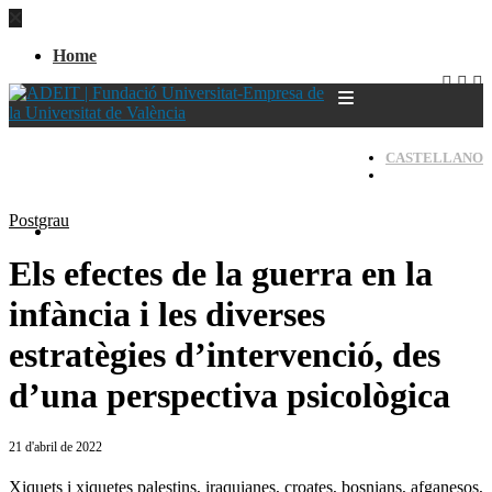
Home
CASTELLANO
VALENCIÀ
Postgrau
Home
Els efectes de la guerra en la
infància i les diverses
estratègies d’intervenció, des
d’una perspectiva psicològica
21 d'abril de 2022
Xiquets i xiquetes palestins, iraquianes, croates, bosnians, afganesos,