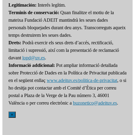
Legitimación:
Interés legítim.
Terminis de conservació:
Quan finalitze el motiu de la
mateixa Fundació ADEIT mantindrà les seues dades
personals bloquejades durant deu anys. Transcorreguts aqueix
temps destruirem les seues dades.
Drets:
Podrà exercir els seus drets d’accés, rectificació,
limitació i supressió, així com la presentació de reclamació
davant
lopd@uv.es
.
Informació addicional:
Pot ampliar informació detallada
sobre Protecció de Dades en la Política de Privacitat publicada
en el següent enllaç
www.adeituv.es/politica-de-privacitat
, o si
ho desitja pot contactar amb el Comité d’Ètica per correu
postal a Plaza de la Verge de la Pau número 3, 46001
València o per correu electrònic a
buzonetico@adeituv.es
.
×