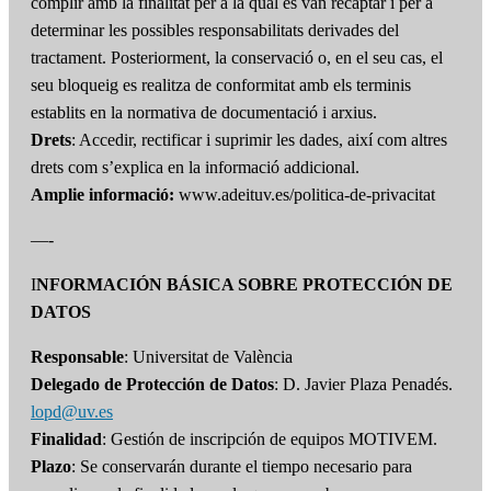
complir amb la finalitat per a la qual es van recaptar i per a
determinar les possibles responsabilitats derivades del
tractament. Posteriorment, la conservació o, en el seu cas, el
seu bloqueig es realitza de conformitat amb els terminis
establits en la normativa de documentació i arxius.
Drets
: Accedir, rectificar i suprimir les dades, així com altres
drets com s’explica en la informació addicional.
Amplie informació:
www.adeituv.es/politica-de-privacitat
—-
I
NFORMACIÓN BÁSICA SOBRE PROTECCIÓN DE
DATOS
Responsable
: Universitat de València
Delegado de Protección de Datos
: D. Javier Plaza Penadés.
lopd@uv.es
Finalidad
: Gestión de inscripción de equipos MOTIVEM.
Plazo
: Se conservarán durante el tiempo necesario para