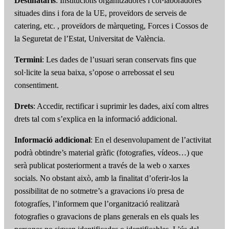
Destinataris
: Institucions organitzadores i col·laboradores
situades dins i fora de la UE, proveïdors de serveis de
catering, etc. , proveïdors de màrqueting, Forces i Cossos de
la Seguretat de l’Estat, Universitat de València.
Termini
: Les dades de l’usuari seran conservats fins que
sol·licite la seua baixa, s’opose o arrebossat el seu
consentiment.
Drets
: Accedir, rectificar i suprimir les dades, així com altres
drets tal com s’explica en la informació addicional.
Informació addicional
: En el desenvolupament de l’activitat
podrà obtindre’s material gràfic (fotografies, vídeos…) que
serà publicat posteriorment a través de la web o xarxes
socials. No obstant això, amb la finalitat d’oferir-los la
possibilitat de no sotmetre’s a gravacions i/o presa de
fotografíes, l’informem que l’organització realitzarà
fotografies o gravacions de plans generals en els quals les