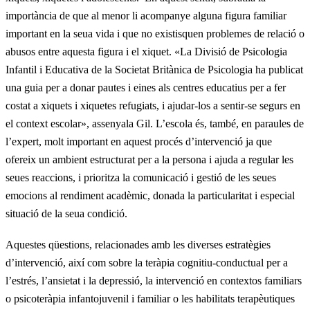
importància de que al menor li acompanye alguna figura familiar
important en la seua vida i que no existisquen problemes de relació o
abusos entre aquesta figura i el xiquet. «La Divisió de Psicologia
Infantil i Educativa de la Societat Britànica de Psicologia ha publicat
una guia per a donar pautes i eines als centres educatius per a fer
costat a xiquets i xiquetes refugiats, i ajudar-los a sentir-se segurs en
el context escolar», assenyala Gil. L’escola és, també, en paraules de
l’expert, molt important en aquest procés d’intervenció ja que
ofereix un ambient estructurat per a la persona i ajuda a regular les
seues reaccions, i prioritza la comunicació i gestió de les seues
emocions al rendiment acadèmic, donada la particularitat i especial
situació de la seua condició.
Aquestes qüestions, relacionades amb les diverses estratègies
d’intervenció, així com sobre la teràpia cognitiu-conductual per a
l’estrés, l’ansietat i la depressió, la intervenció en contextos familiars
o psicoteràpia infantojuvenil i familiar o les habilitats terapèutiques