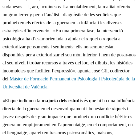
sudanesos… i, ara, ucraïnesos. Lamentablement, la realitat ofereix
un gran terreny per a l’anàlisi i diagnòstic de les seqüeles que
produeixen els efectes de la guerra en la infància i les diverses
estratègies d’intervenció. «En una primera fase, la intervenció
psicològica ha d’estar orientada a ajudar el xiquet o xiqueta a
exterioritzar pensaments i sentiments: ells no sempre estan
disponibles per a exterioritzar el seu món interior, i hem de posar-nos
al seu nivell i trobar recursos a través del joc, el dibuix, les històries
incompletes que faciliten l’expressió», apunta José Gil, codirector
del
Màster de Formació Permanent en Psicologia i Psicoteràpia de la
Universitat de València
.
«El que indiquen la
majoria dels estudis
és que hi ha una influència
directa de la guerra en el desenvolupament i benestar de xiquets i
joves: després del gran impacte que produeix un conflicte bèl·lic es
genera un empitjorament en l’aprenentatge, en el comportament, en
el llenguatge, apareixen trastorns psicosomàtics, malsons,