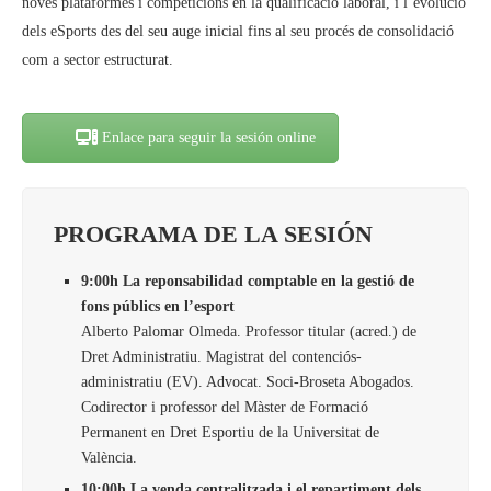
noves plataformes i competicions en la qualificació laboral, i l’evolució
dels eSports des del seu auge inicial fins al seu procés de consolidació
com a sector estructurat.
Enlace para seguir la sesión online
PROGRAMA DE LA SESIÓN
9:00h La reponsabilidad comptable en la gestió de
fons públics en l’esport
Alberto Palomar Olmeda. Professor titular (acred.) de
Dret Administratiu. Magistrat del contenciós-
administratiu (EV). Advocat. Soci-Broseta Abogados.
Codirector i professor del Màster de Formació
Permanent en Dret Esportiu de la Universitat de
València.
10:00h La venda centralitzada i el repartiment dels