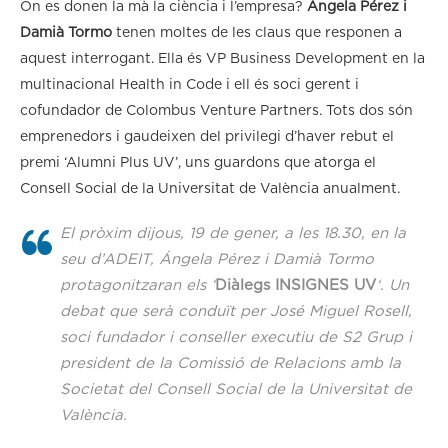
On es donen la mà la ciència i l’empresa?
Ángela Pérez i
Damià Tormo
tenen moltes de les claus que responen a
aquest interrogant. Ella és VP Business Development en la
multinacional Health in Code i ell és soci gerent i
cofundador de Colombus Venture Partners. Tots dos són
emprenedors i gaudeixen del privilegi d’haver rebut el
premi ‘Alumni Plus UV’, uns guardons que atorga el
Consell Social de la Universitat de València anualment.
El pròxim dijous, 19 de gener, a les 18.30, en la
seu d’ADEIT, Ángela Pérez i Damià Tormo
protagonitzaran els ‘
Diàlegs INSIGNES UV
‘. Un
debat que serà conduït per José Miguel Rosell,
soci fundador i conseller executiu de S2 Grup i
president de la Comissió de Relacions amb la
Societat del Consell Social de la Universitat de
València.