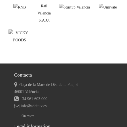
Contacta
Plaça de la Mare de Déu de la Pau, 3
46001 València
+34 961 603 000
info@adeituv.es
On estem
Legal information