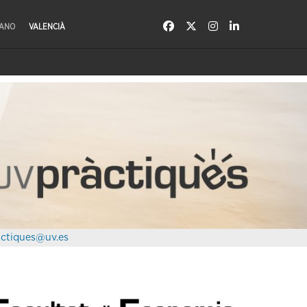
LANO
VALENCIÀ
ctiques@uv.es