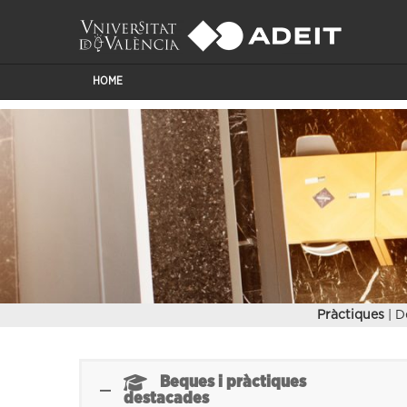
HOME
Pràctiques
| D
Beques i pràctiques
destacades