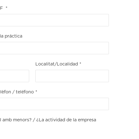
IF
*
la práctica
Localitat/Localidad
*
lèfon / teléfono
*
ual amb menors? / ¿La actividad de la empresa