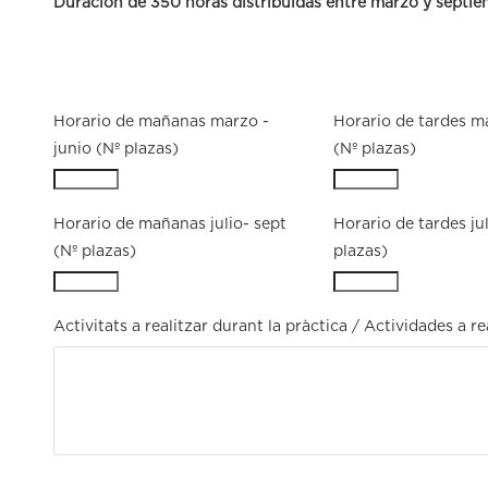
Duración de 350 horas distribuidas entre marzo y septi
Horario de mañanas marzo -
Horario de tardes ma
junio (Nº plazas)
(Nº plazas)
Horario de mañanas julio- sept
Horario de tardes jul
(Nº plazas)
plazas)
Activitats a realitzar durant la pràctica / Actividades a re