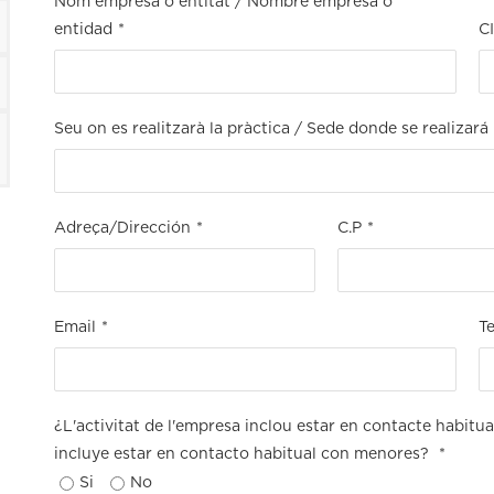
Nom empresa o entitat / Nombre empresa o
entidad
*
C
Seu on es realitzarà la pràctica / Sede donde se realizará 
Adreça/Dirección
*
C.P
*
Email
*
Te
¿L'activitat de l'empresa inclou estar en contacte habit
incluye estar en contacto habitual con menores?
*
Si
No