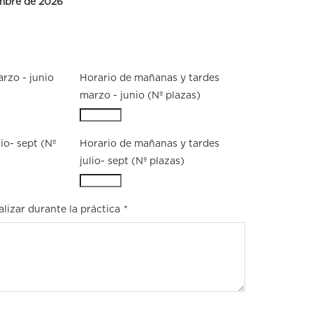
embre de 2026
rzo - junio
Horario de mañanas y tardes
marzo - junio (Nº plazas)
io- sept (Nº
Horario de mañanas y tardes
julio- sept (Nº plazas)
alizar durante la práctica
*