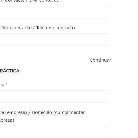
NI Contacte / DNI Contacto
elèfon contacte / Teléfono contacto
Continuar
PRÁCTICA
ca
*
a de l’empresa) / Domicilio (cumplimentar
mpresa)