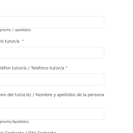
noms / apellidos
NI tutor/a
*
lèfon tutor/a / Teléfono tutor/a
*
ix del tutor/a) / Nombre y apellidos de la persona
gnoms/Apellidos