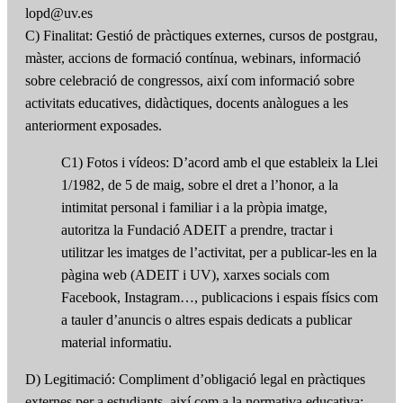
lopd@uv.es
C) Finalitat: Gestió de pràctiques externes, cursos de postgrau,
màster, accions de formació contínua, webinars, informació
sobre celebració de congressos, així com informació sobre
activitats educatives, didàctiques, docents anàlogues a les
anteriorment exposades.
C1) Fotos i vídeos: D’acord amb el que estableix la Llei
1/1982, de 5 de maig, sobre el dret a l’honor, a la
intimitat personal i familiar i a la pròpia imatge,
autoritza la Fundació ADEIT a prendre, tractar i
utilitzar les imatges de l’activitat, per a publicar-les en la
pàgina web (ADEIT i UV), xarxes socials com
Facebook, Instagram…, publicacions i espais físics com
a tauler d’anuncis o altres espais dedicats a publicar
material informatiu.
D) Legitimació: Compliment d’obligació legal en pràctiques
externes per a estudiants, així com a la normativa educativa: