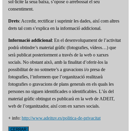
sol·licite la seua baixa, s’opose o arrebossat el seu
consentiment.
Drets
: Accedir, rectificar i suprimir les dades, així com altres
drets tal com s’explica en la informació addicional.
Informació addicional
: En el desenvolupament de l’activitat
podrà obtindre’s material gràfic (fotografies, vídeos…) que
serà publicat posteriorment a través de la web o xarxes
socials. No obstant això, amb la finalitat d’oferir-los la
possibilitat de no sotmetre’s a gravacions i/o presa de
fotografíes, l’informem que l’organització realitzarà
fotografies o gravacions de plans generals en els quals les
persones no siguen identificades o identificables. L’ús del
material gràfic obtingut es publicarà en la web de ADEIT,
web de l’organitzador, així com en xarxes socials.
+ info:
http://www.adeituv.es/politica-de-privacitat
CERRAR