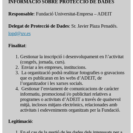
INFORMACIÓ SOBRE PROTECCIÓ DE DADES
Responsable
: Fundació Universitat-Empresa – ADEIT
Delegat de Protecció de Dades
: Sr. Javier Plaza Penadés.
lopd@uv.es
Finalitat
:
Gestionar la inscripció i desenvolupament en l\’activitat
(congrés, jornada, curs).
Enviar a les empreses, institucions.
La organització podrà realitzar fotografies o gravacions
que es publicaran en les webs d’ADEIT, de
l’organitzador i les xarxes socials.
Gestionar l’enviament de comunicacions de caràcter
informatiu, promocional i/o publicitari relatives a
programes o activitats d’ADEIT a través de qualsevol
mitjà, inclosos mitjans electrònics, relacionades amb
activitats i esdeveniments organitzats per la Fundació.
Legitimació
:
En el cas de la gestió de les dades dels interessats per a