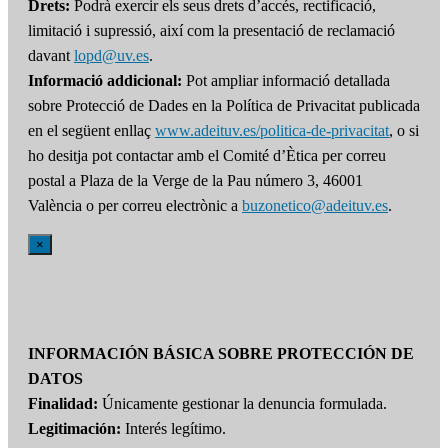
Drets:
Podrà exercir els seus drets d’accés, rectificació,
limitació i supressió, així com la presentació de reclamació
davant
lopd@uv.es
.
Informació addicional:
Pot ampliar informació detallada
sobre Protecció de Dades en la Política de Privacitat publicada
en el següent enllaç
www.adeituv.es/politica-de-privacitat
, o si
ho desitja pot contactar amb el Comité d’Ètica per correu
postal a Plaza de la Verge de la Pau número 3, 46001
València o per correu electrònic a
buzonetico@adeituv.es
.
×
INFORMACIÓN BÁSICA SOBRE PROTECCIÓN DE
DATOS
Finalidad:
Únicamente gestionar la denuncia formulada.
Legitimación:
Interés legítimo.