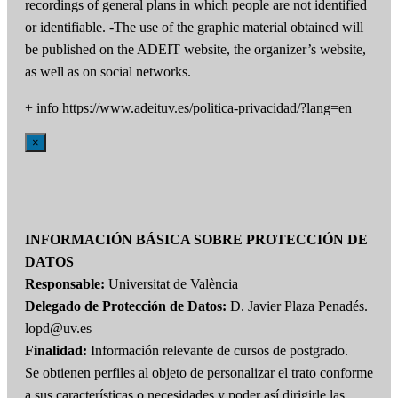
recordings of general plans in which people are not identified
or identifiable. -The use of the graphic material obtained will
be published on the ADEIT website, the organizer’s website,
as well as on social networks.
+ info https://www.adeituv.es/politica-privacidad/?lang=en
×
INFORMACIÓN BÁSICA SOBRE PROTECCIÓN DE
DATOS
Responsable:
Universitat de València
Delegado de Protección de Datos:
D. Javier Plaza Penadés.
lopd@uv.es
Finalidad:
Información relevante de cursos de postgrado.
Se obtienen perfiles al objeto de personalizar el trato conforme
a sus características o necesidades y poder así dirigirle las