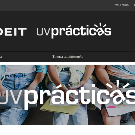
VALENCIÀ
a
Tutor/a académico/a