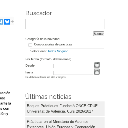
Buscador
Categoría de la novedad:
Convocatorias de prácticas
Seleccionar
Todos
Ninguno
Por fecha (formato: dd/mm/aaaa)
Desde
hasta
Se deben rellenar los dos campos
rmación
Últimas noticias
lado
iante la
Beques-Pràctiques Fundació ONCE-CRUE –
es con
Universitat de València. Curs 2026/2027
ción y
Prácticas en el Ministerio de Asuntos
Exteriores, Unión Europea y Cooperación