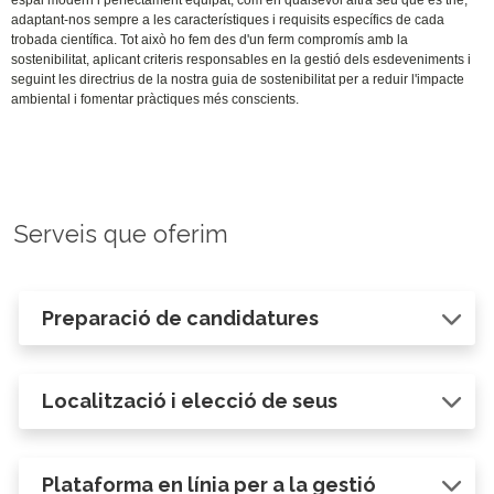
espai modern i perfectament equipat, com en qualsevol altra seu que es trie,
adaptant-nos sempre a les característiques i requisits específics de cada
trobada científica. Tot això ho fem des d'un ferm compromís amb la
sostenibilitat, aplicant criteris responsables en la gestió dels esdeveniments i
seguint les directrius de la nostra guia de sostenibilitat per a reduir l'impacte
ambiental i fomentar pràctiques més conscients.
Serveis que oferim
Preparació de candidatures
Localització i elecció de seus
Plataforma en línia per a la gestió