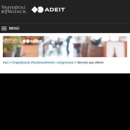
MENÚ
Inici
>
Organització d'esdeveniments i congressos
> Serveis que oferim