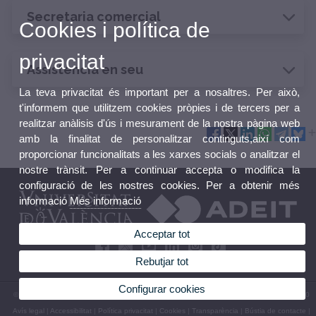
Secretaria comercial
Cookies i política de
privacitat
Assistència en seu
La teva privacitat és important per a nosaltres. Per això,
t'informem que utilitzem cookies pròpies i de tercers per a
realitzar anàlisis d'ús i mesurament de la nostra pàgina web
amb la finalitat de personalitzar continguts,així com
proporcionar funcionalitats a les xarxes socials o analitzar el
nostre trànsit. Per a continuar accepta o modifica la
configuració de les nostres cookies. Per a obtenir més
informació
Més informació
Acceptar tot
Rebutjar tot
Configurar cookies
© 2026 UV. - Plaza Virgen de la Paz, 3. 46001 València. Espanya. Tel.: (+34) 961 603 000
Avís legal
|
Accessibilitat
|
Política privacitat
|
Cookies
|
Transparència
|
Bústia de contacte
|