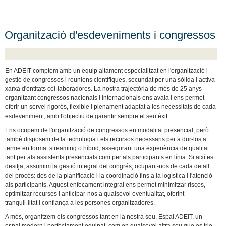
Organització d'esdeveniments i congressos
En ADEIT comptem amb un equip altament especialitzat en l'organització i
gestió de congressos i reunions científiques, secundat per una sòlida i activa
xarxa d'entitats col·laboradores. La nostra trajectòria de més de 25 anys
organitzant congressos nacionals i internacionals ens avala i ens permet
oferir un servei rigorós, flexible i plenament adaptat a les necessitats de cada
esdeveniment, amb l'objectiu de garantir sempre el seu èxit.
Ens ocupem de l'organització de congressos en modalitat presencial, però
també disposem de la tecnologia i els recursos necessaris per a dur-los a
terme en format streaming o híbrid, assegurant una experiència de qualitat
tant per als assistents presencials com per als participants en línia. Si així es
desitja, assumim la gestió integral del congrés, ocupant-nos de cada detall
del procés: des de la planificació i la coordinació fins a la logística i l'atenció
als participants. Aquest enfocament integral ens permet minimitzar riscos,
optimitzar recursos i anticipar-nos a qualsevol eventualitat, oferint
tranquil·litat i confiança a les persones organitzadores.
A més, organitzem els congressos tant en la nostra seu, Espai ADEIT, un