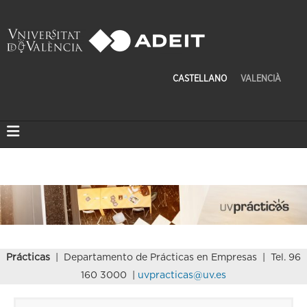
CASTELLANO
VALENCIÀ
Prácticas
| Departamento de Prácticas en Empresas | Tel. 96
160 3000 |
uvpracticas@uv.es