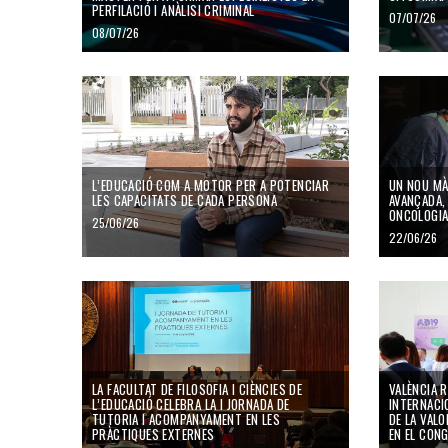
PERFILACIÓ I ANÀLISI CRIMINAL
07/07/26
08/07/26
L’educació com a motor per a potenciar les capacitats de cada per
Un nou màste
L’EDUCACIÓ COM A MOTOR PER A POTENCIAR
UN NOU MÀ
LES CAPACITATS DE CADA PERSONA
AVANÇADA, 
ONCOLOGIA
25/06/26
22/06/26
La Facultat de Filosofia i Ciències de l’Educació celebra la I Jorn
València reu
LA FACULTAT DE FILOSOFIA I CIÈNCIES DE
VALÈNCIA 
L’EDUCACIÓ CELEBRA LA I JORNADA DE
INTERNACI
TUTORIA I ACOMPANYAMENT EN LES
DE LA VAL
PRÀCTIQUES EXTERNES
EN EL CON