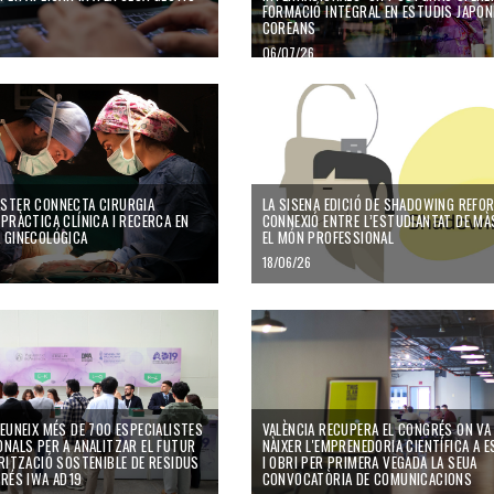
FORMACIÓ INTEGRAL EN ESTUDIS JAPON
COREANS
06/07/26
sona
r connecta cirurgia avançada, pràctica clínica i recerca en oncologia ginecológica
La sisena edició de Shadowing reforça la
STER CONNECTA CIRURGIA
LA SISENA EDICIÓ DE SHADOWING REFOR
PRÀCTICA CLÍNICA I RECERCA EN
CONNEXIÓ ENTRE L’ESTUDIANTAT DE MÀ
 GINECOLÓGICA
EL MÓN PROFESSIONAL
18/06/26
ada de Tutoria i Acompanyament en les Pràctiques Externes
neix més de 700 especialistes internacionals per a analitzar el futur de la valorit
València recupera el congrés on va nàix
REUNEIX MÉS DE 700 ESPECIALISTES
VALÈNCIA RECUPERA EL CONGRÉS ON VA
ONALS PER A ANALITZAR EL FUTUR
NÀIXER L'EMPRENEDORIA CIENTÍFICA A 
ORITZACIÓ SOSTENIBLE DE RESIDUS
I OBRI PER PRIMERA VEGADA LA SEUA
GRÉS IWA AD19
CONVOCATÒRIA DE COMUNICACIONS