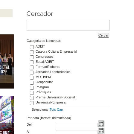
Cercador
ó en Cirurgia Toràcica
at, guanyadores dels Premis MOTIVEM 2026
Categoria de la novetat:
ADEIT
Càtedra Cultura Empresarial
Congressos
Espai ADEIT
IETAT,
Formació oberta
2026
Jornades i conferències
MOTIVEM
Ocupabilitat
Postgrau
Pràctiques
: un postgrau ofereix una formació integral en Estudis Japonesos i Coreans
Premis Universitat-Societat
Universitat-Empresa
Seleccionar
Tots
Cap
Per data (format: dd/mm/aaaa)
Del
IX UNA
Al