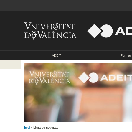
ADEIT
Formac
Inici
> Llista de novetats