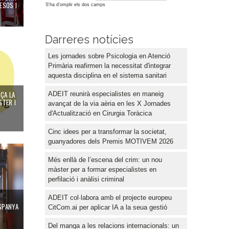
ESOS I
S'ha d'omplir els dos camps
Darreres notícies
 connexió entre l’estudiantat de màster i el món professional
Les jornades sobre Psicologia en Atenció
Primària reafirmen la necessitat d'integrar
aquesta disciplina en el sistema sanitari
ÇA LA
ADEIT reunirà especialistes en maneig
STER I
avançat de la via aèria en les X Jornades
d'Actualització en Cirurgia Toràcica
Cinc idees per a transformar la societat,
guanyadores dels Premis MOTIVEM 2026
zació sostenible de residus en el Congrés IWA AD19
er l'emprenedoria científica a Espanya i obri per primera vegada la seua convocat
Més enllà de l’escena del crim: un nou
màster per a formar especialistes en
perfilació i anàlisi criminal
ADEIT col·labora amb el projecte europeu
ESPANYA
CitCom.ai per aplicar IA a la seua gestió
Del manga a les relacions internacionals: un