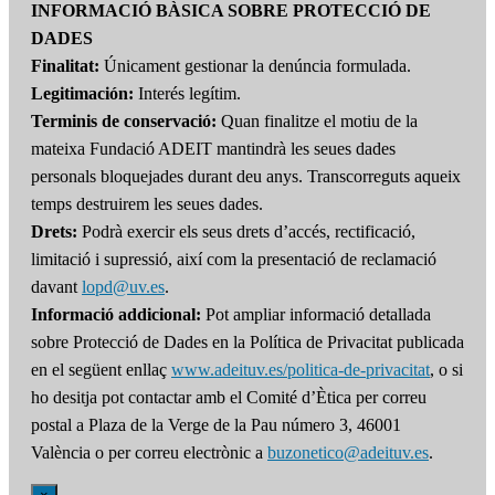
INFORMACIÓ BÀSICA SOBRE PROTECCIÓ DE
DADES
Finalitat:
Únicament gestionar la denúncia formulada.
Legitimación:
Interés legítim.
Terminis de conservació:
Quan finalitze el motiu de la
mateixa Fundació ADEIT mantindrà les seues dades
personals bloquejades durant deu anys. Transcorreguts aqueix
temps destruirem les seues dades.
Drets:
Podrà exercir els seus drets d’accés, rectificació,
limitació i supressió, així com la presentació de reclamació
davant
lopd@uv.es
.
Informació addicional:
Pot ampliar informació detallada
sobre Protecció de Dades en la Política de Privacitat publicada
en el següent enllaç
www.adeituv.es/politica-de-privacitat
, o si
ho desitja pot contactar amb el Comité d’Ètica per correu
postal a Plaza de la Verge de la Pau número 3, 46001
València o per correu electrònic a
buzonetico@adeituv.es
.