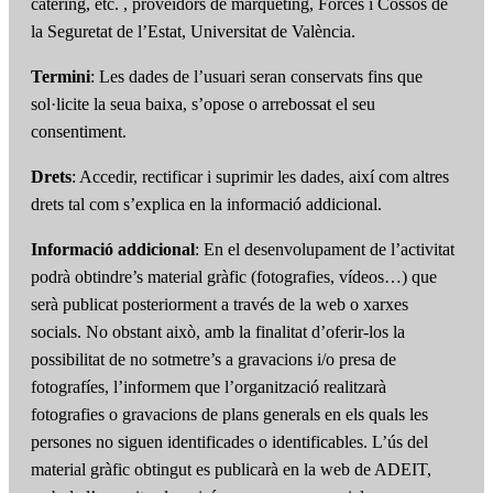
catering, etc. , proveïdors de màrqueting, Forces i Cossos de
la Seguretat de l’Estat, Universitat de València.
Termini
: Les dades de l’usuari seran conservats fins que
sol·licite la seua baixa, s’opose o arrebossat el seu
consentiment.
Drets
: Accedir, rectificar i suprimir les dades, així com altres
drets tal com s’explica en la informació addicional.
Informació addicional
: En el desenvolupament de l’activitat
podrà obtindre’s material gràfic (fotografies, vídeos…) que
serà publicat posteriorment a través de la web o xarxes
socials. No obstant això, amb la finalitat d’oferir-los la
possibilitat de no sotmetre’s a gravacions i/o presa de
fotografíes, l’informem que l’organització realitzarà
fotografies o gravacions de plans generals en els quals les
persones no siguen identificades o identificables. L’ús del
material gràfic obtingut es publicarà en la web de ADEIT,