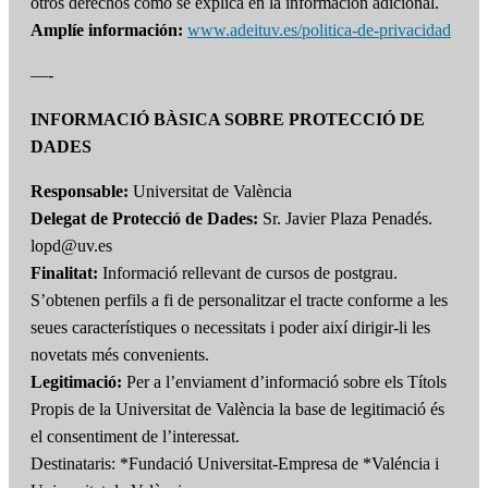
otros derechos como se explica en la información adicional.
Amplíe información:
www.adeituv.es/politica-de-privacidad
—-
INFORMACIÓ BÀSICA SOBRE PROTECCIÓ DE
DADES
Responsable:
Universitat de València
Delegat de Protecció de Dades:
Sr. Javier Plaza Penadés.
lopd@uv.es
Finalitat:
Informació rellevant de cursos de postgrau.
S’obtenen perfils a fi de personalitzar el tracte conforme a les
seues característiques o necessitats i poder així dirigir-li les
novetats més convenients.
Legitimació:
Per a l’enviament d’informació sobre els Títols
Propis de la Universitat de València la base de legitimació és
el consentiment de l’interessat.
Destinataris: *Fundació Universitat-Empresa de *Valéncia i