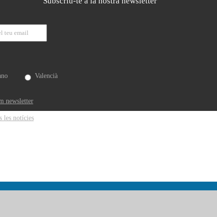
Subscriu-te a la nostra newsletter
ano
Valencià
m newsletter
s les notícies