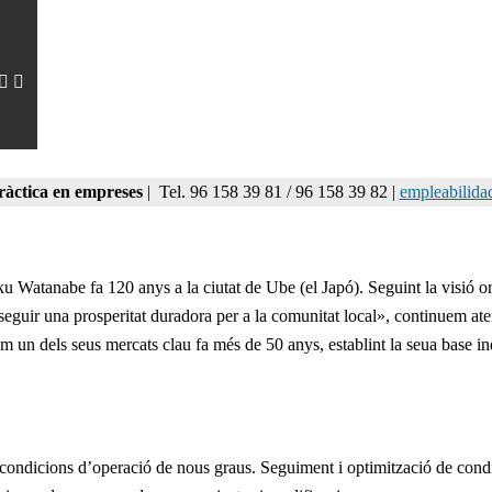
àctica en empreses
| Tel. 96 158 39 81 / 96 158 39 82 |
empleabilida
 Watanabe fa 120 anys a la ciutat de Ube (el Japó). Seguint la visió o
onseguir una prosperitat duradora per a la comunitat local», continuem aten
n dels seus mercats clau fa més de 50 anys, establint la seua base indu
 condicions d’operació de nous graus. Seguiment i optimització de condi