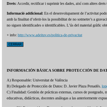
Drets
: Accedir, rectificar i suprimir les dades, així com altres dret
Informació addicional
: En el desenvolupament de l’activitat podr
amb la finalitat d’oferir-los la possibilitat de no sotmetre’s a grav
no siguen identificades o identificables. L’ús del material gràfic 
+ info:
http://www.adeituv.es/politica-de-privacitat
CERRAR
INFORMACIÓN BÁSICA SOBRE PROTECCIÓN DE DA
A) Responsable: Universitat de València
B) Delegado de Protección de Datos: D. Javier Plaza Penadés.
lo
C) Finalidad: Gestión de prácticas externas, cursos de postgrado,
educativas, didácticas, docentes análogas a las anteriormente expue