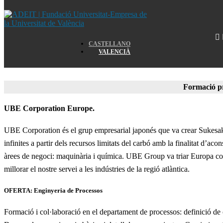
Home
CASTELLANO
VALENCIÀ
Home
Formació pr
UBE Corporation Europe.
UBE Corporation és el grup empresarial japonés que va crear Sukesaku
infinites a partir dels recursos limitats del carbó amb la finalitat d’ac
àrees de negoci: maquinària i química. UBE Group va triar Europa com u
millorar el nostre servei a les indústries de la regió atlàntica.
OFERTA: Enginyeria de Processos
Formació i col·laboració en el departament de processos: definició de