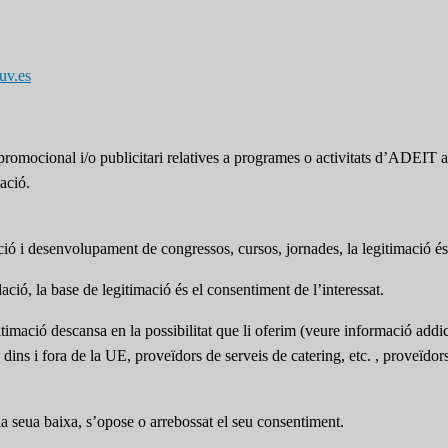
uv.es
omocional i/o publicitari relatives a programes o activitats d’ADEIT a t
ació.
pció i desenvolupament de congressos, cursos, jornades, la legitimació és 
ció, la base de legitimació és el consentiment de l’interessat.
itimació descansa en la possibilitat que li oferim (veure informació addic
s dins i fora de la UE, proveïdors de serveis de catering, etc. , proveïdo
 la seua baixa, s’opose o arrebossat el seu consentiment.