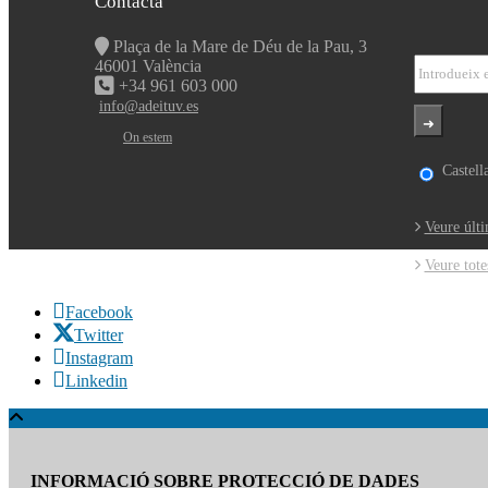
Contacta
Plaça de la Mare de Déu de la Pau, 3
46001 València
+34 961 603 000
info@adeituv.es
On estem
Castell
Veure últi
Veure tote
Facebook
Twitter
Instagram
Linkedin
INFORMACIÓ SOBRE PROTECCIÓ DE DADES