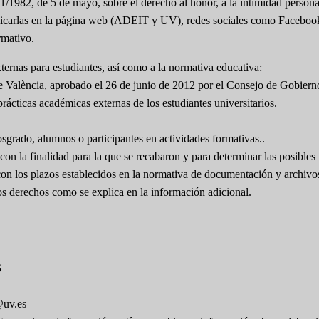
1/1982, de 5 de mayo, sobre el derecho al honor, a la intimidad persona
 publicarlas en la página web (ADEIT y UV), redes sociales como Facebo
rmativo.
ernas para estudiantes, así como a la normativa educativa:
e València, aprobado el 26 de junio de 2012 por el Consejo de Gobiern
rácticas académicas externas de los estudiantes universitarios.
osgrado, alumnos o participantes en actividades formativas..
on la finalidad para la que se recabaron y para determinar las posibles 
con los plazos establecidos en la normativa de documentación y archivo
ros derechos como se explica en la información adicional.
S
@uv.es