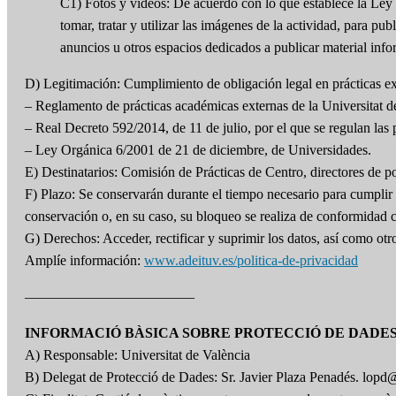
C1) Fotos y videos: De acuerdo con lo que establece la Ley 
tomar, tratar y utilizar las imágenes de la actividad, para
anuncios u otros espacios dedicados a publicar material info
D) Legitimación: Cumplimiento de obligación legal en prácticas ext
– Reglamento de prácticas académicas externas de la Universitat d
– Real Decreto 592/2014, de 11 de julio, por el que se regulan las p
– Ley Orgánica 6/2001 de 21 de diciembre, de Universidades.
E) Destinatarios: Comisión de Prácticas de Centro, directores de p
F) Plazo: Se conservarán durante el tiempo necesario para cumplir c
conservación o, en su caso, su bloqueo se realiza de conformidad 
G) Derechos: Acceder, rectificar y suprimir los datos, así como ot
Amplíe información:
www.adeituv.es/politica-de-privacidad
————————————
INFORMACIÓ BÀSICA SOBRE PROTECCIÓ DE DADE
A) Responsable: Universitat de València
B) Delegat de Protecció de Dades: Sr. Javier Plaza Penadés. lopd