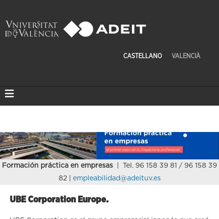
CASTELLANO
VALENCIÀ
Formación práctica en empresas
| Tel. 96 158 39 81 / 96 158 39
82 |
empleabilidad@adeituv.es
UBE Corporation Europe.