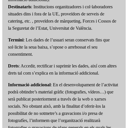
Destinataris
: Institucions organitzadores i col·laboradores
situades dins i fora de la UE, proveïdors de serveis de
catering, etc. , proveïdors de màrqueting, Forces i Cossos de
la Seguretat de l’Estat, Universitat de València.
Termini
: Les dades de l’usuari seran conservats fins que
sol·licite la seua baixa, s’opose o arrebossat el seu
consentiment.
Drets
: Accedir, rectificar i suprimir les dades, així com altres
drets tal com s’explica en la informació addicional.
Informació addicional
: En el desenvolupament de l’activitat
podrà obtindre’s material gràfic (fotografies, vídeos…) que
serà publicat posteriorment a través de la web o xarxes
socials. No obstant això, amb la finalitat d’oferir-los la
possibilitat de no sotmetre’s a gravacions i/o presa de
fotografíes, l’informem que l’organització realitzarà
fotografies o gravacions de plans generals en els quals les