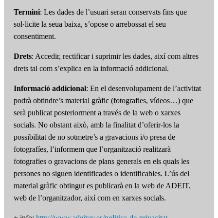
Termini
: Les dades de l’usuari seran conservats fins que
sol·licite la seua baixa, s’opose o arrebossat el seu
consentiment.
Drets
: Accedir, rectificar i suprimir les dades, així com altres
drets tal com s’explica en la informació addicional.
Informació addicional
: En el desenvolupament de l’activitat
podrà obtindre’s material gràfic (fotografies, vídeos…) que
serà publicat posteriorment a través de la web o xarxes
socials. No obstant això, amb la finalitat d’oferir-los la
possibilitat de no sotmetre’s a gravacions i/o presa de
fotografíes, l’informem que l’organització realitzarà
fotografies o gravacions de plans generals en els quals les
persones no siguen identificades o identificables. L’ús del
material gràfic obtingut es publicarà en la web de ADEIT,
web de l’organitzador, així com en xarxes socials.
+ info:
http://www.adeituv.es/politica-de-privacitat