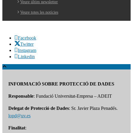
Veure últim newsletter
Veure totes les notícies
Facebook
Twitter
Instagram
Linkedin
INFORMACIÓ SOBRE PROTECCIÓ DE DADES
Responsable
: Fundació Universitat-Empresa – ADEIT
Delegat de Protecció de Dades
: Sr. Javier Plaza Penadés.
lopd@uv.es
Finalitat
: