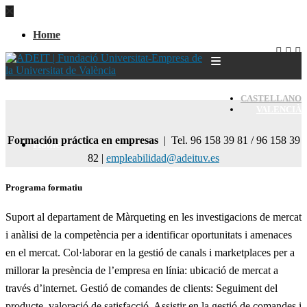
Home
CASTELLANO
VALENCIÀ
Formación práctica en empresas
| Tel. 96 158 39 81 / 96 158 39
Home
82 |
empleabilidad@adeituv.es
Programa formatiu
Suport al departament de Màrqueting en les investigacions de mercat
i anàlisi de la competència per a identificar oportunitats i amenaces
en el mercat. Col·laborar en la gestió de canals i marketplaces per a
millorar la presència de l’empresa en línia: ubicació de mercat a
través d’internet. Gestió de comandes de clients: Seguiment del
producte, valoració de satisfacció. Assistir en la gestió de comandes i