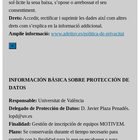
sol·licite la seua baixa, s’opose o arrebossat el seu
consentiment.
Drets:
Accedir, rectificar i suprimir les dades així com altres
drets com s’explica en la informació addicional.
Amplie informació:
www.adeituv.es/politica-de-privacitat
×
INFORMACIÓN BÁSICA SOBRE PROTECCIÓN DE
DATOS
Responsable:
Universitat de València
Delegado de Protección de Datos:
D. Javier Plaza Penadés.
lopd@uv.es
Finalidad:
Gestión de inscripción de equipos MOTIVEM.
Plazo:
Se conservarán durante el tiempo necesario para
cumplir con la finalidad para la que se recabaron y para