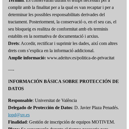
Termini
: Es conservaran durant el temps necessari per a
complir amb la finalitat per a la qual es van recaptar i per a
determinar les possibles responsabilitats derivades del
tractament. Posteriorment, la conservació o, en el seu cas, el
seu bloqueig es realitza de conformitat amb els terminis
establits en la normativa de documentació i arxius.
Drets
: Accedir, rectificar i suprimir les dades, així com altres
drets com s’explica en la informació addicional.
Amplie informació:
www.adeituv.es/politica-de-privacitat
—-
I
NFORMACIÓN BÁSICA SOBRE PROTECCIÓN DE
DATOS
Responsable
: Universitat de València
Delegado de Protección de Datos
: D. Javier Plaza Penadés.
lopd@uv.es
Finalidad
: Gestión de inscripción de equipos MOTIVEM.