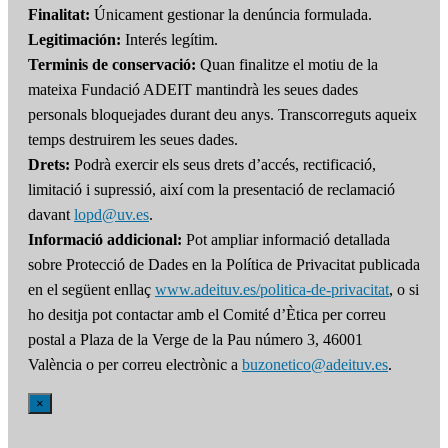
Finalitat:
Únicament gestionar la denúncia formulada.
Legitimación:
Interés legítim.
Terminis de conservació:
Quan finalitze el motiu de la
mateixa Fundació ADEIT mantindrà les seues dades
personals bloquejades durant deu anys. Transcorreguts aqueix
temps destruirem les seues dades.
Drets:
Podrà exercir els seus drets d’accés, rectificació,
limitació i supressió, així com la presentació de reclamació
davant
lopd@uv.es
.
Informació addicional:
Pot ampliar informació detallada
sobre Protecció de Dades en la Política de Privacitat publicada
en el següent enllaç
www.adeituv.es/politica-de-privacitat
, o si
ho desitja pot contactar amb el Comité d’Ètica per correu
postal a Plaza de la Verge de la Pau número 3, 46001
València o per correu electrònic a
buzonetico@adeituv.es
.
×