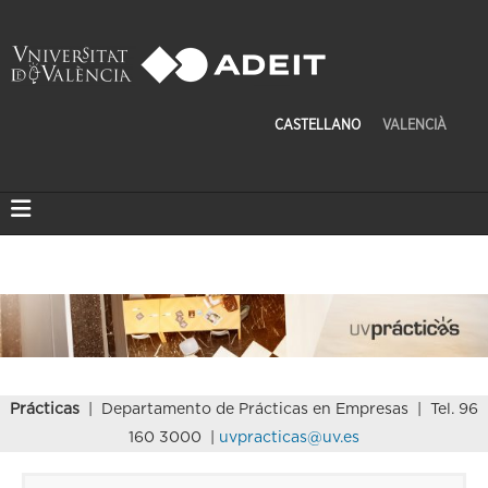
CASTELLANO
VALENCIÀ
Prácticas
| Departamento de Prácticas en Empresas | Tel. 96
160 3000 |
uvpracticas@uv.es