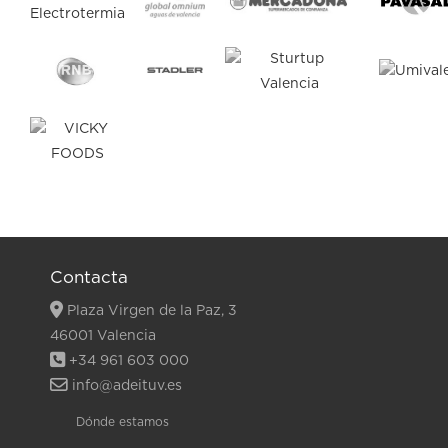
Contacta
Plaza Virgen de la Paz, 3
46001 Valencia
+34 961 603 000
info@adeituv.es
Dónde estamos