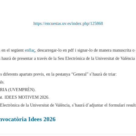
https://encuestas.uv.es/index.php/125868
a en el següent
enllaç
, descarregar-lo en pdf i signar-lo de manera manuscrita o 
 haurà de presentar a través de la Seu Electrònica de la Universitat de València
 diferents apartats previs, en la pestanya “General” s’haurà de triar:
ls.
DORIA (UVEMPRÉN).
unitat. IDEES MOTIVEM 2026.
Electrònica de la Universitat de València, s’haurà d’adjuntar el formulari resul
vocatòria Idees 2026