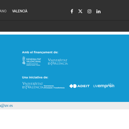
LANO
VALENCIÀ
m@uv.es