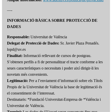
—-
INFORMACIÓ BÀSICA SOBRE PROTECCIÓ DE
DADES
Responsable:
Universitat de València
Delegat de Protecció de Dades:
Sr. Javier Plaza Penadés.
lopd@uv.es
Finalitat:
Informació rellevant de cursos de postgrau.
S’obtenen perfils a fi de personalitzar el tracte conforme a les
seues característiques o necessitats i poder així dirigir-li les
novetats més convenients.
Legitimació:
Per a l’enviament d’informació sobre els Títols
Propis de la Universitat de València la base de legitimació és
el consentiment de l’interessat.
Destinataris: *Fundació Universitat-Empresa de *Valéncia i
Universitat de València.
Termini:
Les dades de l’Usuari seran conservats fins que