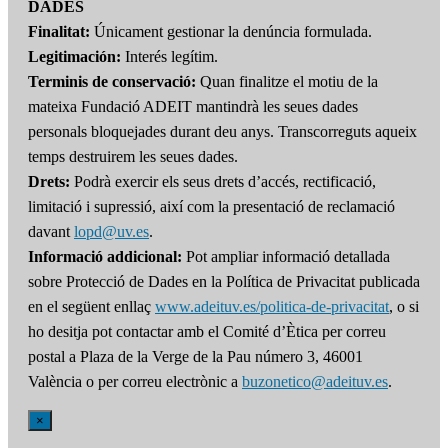
DADES
Finalitat:
Únicament gestionar la denúncia formulada.
Legitimación:
Interés legítim.
Terminis de conservació:
Quan finalitze el motiu de la
mateixa Fundació ADEIT mantindrà les seues dades
personals bloquejades durant deu anys. Transcorreguts aqueix
temps destruirem les seues dades.
Drets:
Podrà exercir els seus drets d’accés, rectificació,
limitació i supressió, així com la presentació de reclamació
davant
lopd@uv.es
.
Informació addicional:
Pot ampliar informació detallada
sobre Protecció de Dades en la Política de Privacitat publicada
en el següent enllaç
www.adeituv.es/politica-de-privacitat
, o si
ho desitja pot contactar amb el Comité d’Ètica per correu
postal a Plaza de la Verge de la Pau número 3, 46001
València o per correu electrònic a
buzonetico@adeituv.es
.
×