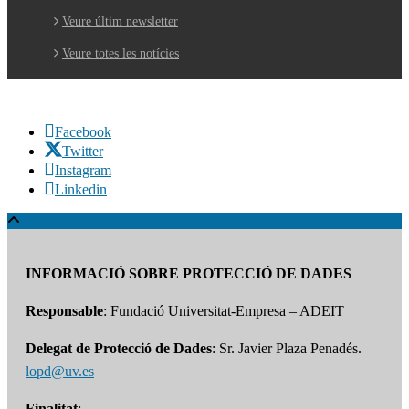
Veure últim newsletter
Veure totes les notícies
Facebook
Twitter
Instagram
Linkedin
INFORMACIÓ SOBRE PROTECCIÓ DE DADES
Responsable
: Fundació Universitat-Empresa – ADEIT
Delegat de Protecció de Dades
: Sr. Javier Plaza Penadés.
lopd@uv.es
Finalitat
: