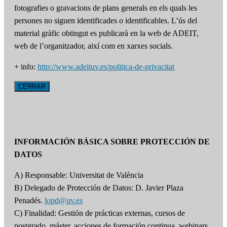
fotografies o gravacions de plans generals en els quals les
persones no siguen identificades o identificables. L’ús del
material gràfic obtingut es publicarà en la web de ADEIT,
web de l’organitzador, així com en xarxes socials.
+ info:
http://www.adeituv.es/politica-de-privacitat
CERRAR
INFORMACIÓN BÁSICA SOBRE PROTECCIÓN DE
DATOS
A) Responsable: Universitat de València
B) Delegado de Protección de Datos: D. Javier Plaza
Penadés.
lopd@uv.es
C) Finalidad: Gestión de prácticas externas, cursos de
postgrado, máster, acciones de formación continua, webinars,