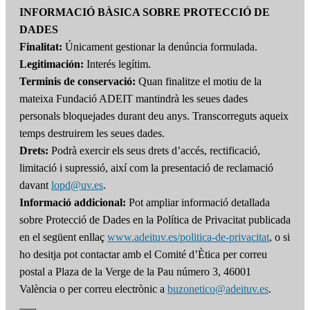
INFORMACIÓ BÀSICA SOBRE PROTECCIÓ DE
DADES
Finalitat:
Únicament gestionar la denúncia formulada.
Legitimación:
Interés legítim.
Terminis de conservació:
Quan finalitze el motiu de la
mateixa Fundació ADEIT mantindrà les seues dades
personals bloquejades durant deu anys. Transcorreguts aqueix
temps destruirem les seues dades.
Drets:
Podrà exercir els seus drets d’accés, rectificació,
limitació i supressió, així com la presentació de reclamació
davant
lopd@uv.es
.
Informació addicional:
Pot ampliar informació detallada
sobre Protecció de Dades en la Política de Privacitat publicada
en el següent enllaç
www.adeituv.es/politica-de-privacitat
, o si
ho desitja pot contactar amb el Comité d’Ètica per correu
postal a Plaza de la Verge de la Pau número 3, 46001
València o per correu electrònic a
buzonetico@adeituv.es
.