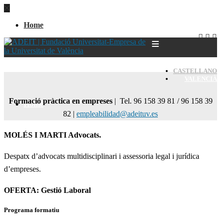
Home
CASTELLANO
VALENCIÀ
Formació pràctica en empreses
| Tel. 96 158 39 81 / 96 158 39
Home
82 |
empleabilidad@adeituv.es
MOLÉS I MARTI Advocats.
Despatx d’advocats multidisciplinari i assessoria legal i jurídica
d’empreses.
OFERTA: Gestió Laboral
Programa formatiu