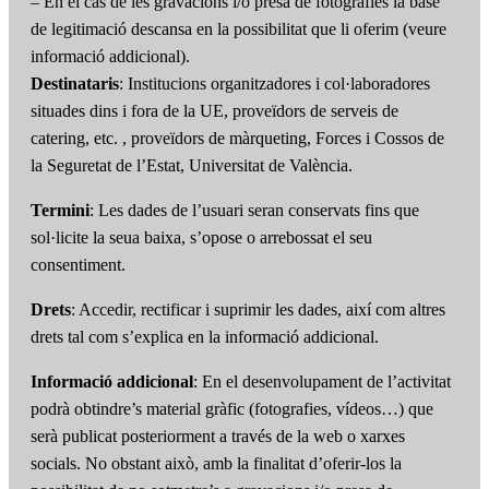
– En el cas de les gravacions i/o presa de fotografies la base
de legitimació descansa en la possibilitat que li oferim (veure
informació addicional).
Destinataris
: Institucions organitzadores i col·laboradores
situades dins i fora de la UE, proveïdors de serveis de
catering, etc. , proveïdors de màrqueting, Forces i Cossos de
la Seguretat de l’Estat, Universitat de València.
Termini
: Les dades de l’usuari seran conservats fins que
sol·licite la seua baixa, s’opose o arrebossat el seu
consentiment.
Drets
: Accedir, rectificar i suprimir les dades, així com altres
drets tal com s’explica en la informació addicional.
Informació addicional
: En el desenvolupament de l’activitat
podrà obtindre’s material gràfic (fotografies, vídeos…) que
serà publicat posteriorment a través de la web o xarxes
socials. No obstant això, amb la finalitat d’oferir-los la