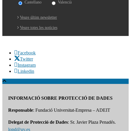
Castellano
Valencià
Veure últim newsletter
Veure totes les notícies
Facebook
Twitter
Instagram
Linkedin
INFORMACIÓ SOBRE PROTECCIÓ DE DADES
Responsable
: Fundació Universitat-Empresa – ADEIT
Delegat de Protecció de Dades
: Sr. Javier Plaza Penadés.
lopd@uv.es