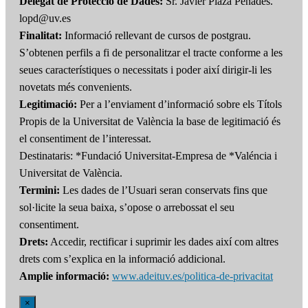
Delegat de Protecció de Dades:
Sr. Javier Plaza Penadés.
lopd@uv.es
Finalitat:
Informació rellevant de cursos de postgrau.
S’obtenen perfils a fi de personalitzar el tracte conforme a les
seues característiques o necessitats i poder així dirigir-li les
novetats més convenients.
Legitimació:
Per a l’enviament d’informació sobre els Títols
Propis de la Universitat de València la base de legitimació és
el consentiment de l’interessat.
Destinataris: *Fundació Universitat-Empresa de *Valéncia i
Universitat de València.
Termini:
Les dades de l’Usuari seran conservats fins que
sol·licite la seua baixa, s’opose o arrebossat el seu
consentiment.
Drets:
Accedir, rectificar i suprimir les dades així com altres
drets com s’explica en la informació addicional.
Amplie informació:
www.adeituv.es/politica-de-privacitat
×