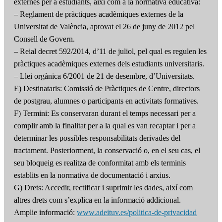
externes per a estudiants, així com a la normativa educativa:
– Reglament de pràctiques acadèmiques externes de la
Universitat de València, aprovat el 26 de juny de 2012 pel
Consell de Govern.
– Reial decret 592/2014, d’11 de juliol, pel qual es regulen les
pràctiques acadèmiques externes dels estudiants universitaris.
– Llei orgànica 6/2001 de 21 de desembre, d’Universitats.
E) Destinataris: Comissió de Pràctiques de Centre, directors
de postgrau, alumnes o participants en activitats formatives.
F) Termini: Es conservaran durant el temps necessari per a
complir amb la finalitat per a la qual es van recaptar i per a
determinar les possibles responsabilitats derivades del
tractament. Posteriorment, la conservació o, en el seu cas, el
seu bloqueig es realitza de conformitat amb els terminis
establits en la normativa de documentació i arxius.
G) Drets: Accedir, rectificar i suprimir les dades, així com
altres drets com s’explica en la informació addicional.
Amplie informació:
www.adeituv.es/politica-de-privacidad