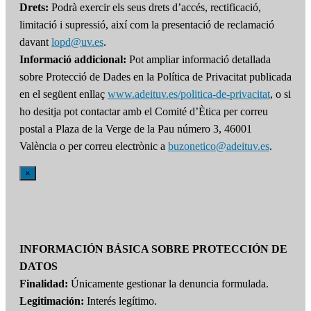
Drets:
Podrà exercir els seus drets d’accés, rectificació,
limitació i supressió, així com la presentació de reclamació
davant
lopd@uv.es
.
Informació addicional:
Pot ampliar informació detallada
sobre Protecció de Dades en la Política de Privacitat publicada
en el següent enllaç
www.adeituv.es/politica-de-privacitat
, o si
ho desitja pot contactar amb el Comité d’Ètica per correu
postal a Plaza de la Verge de la Pau número 3, 46001
València o per correu electrònic a
buzonetico@adeituv.es
.
×
INFORMACIÓN BÁSICA SOBRE PROTECCIÓN DE
DATOS
Finalidad:
Únicamente gestionar la denuncia formulada.
Legitimación:
Interés legítimo.