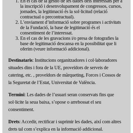
En el cas de la gestió de les dades dels interessats per a
la inscripció i desenvolupament de congressos, cursos,
jornades, la legitimació és la sol·licitud (relació
contractual o precontractual).
L’enviament d’informació sobre programes i activitats
de la Fundació, la base de legitimació és el
consentiment de l’interessat.
En el cas de les gravacions i/o presa de fotografies la
base de legitimació descansa en la possibilitat que li
oferim (veure informació addicional).
Destinataris
: Institucions organitzadores i col·laboradores
situades dins i fora de la UE, proveïdors de serveis de
catering, etc. , proveïdors de màrqueting, Forces i Cossos de
la Seguretat de l’Estat, Universitat de València.
Termini
: Les dades de l’usuari seran conservats fins que
sol·licite la seua baixa, s’opose o arrebossat el seu
consentiment.
Drets
: Accedir, rectificar i suprimir les dades, així com altres
drets tal com s’explica en la informació addicional.