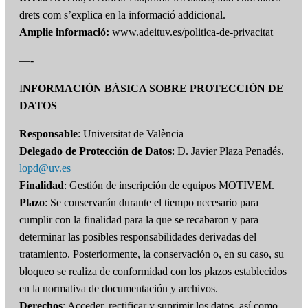
drets com s’explica en la informació addicional.
Amplie informació:
www.adeituv.es/politica-de-privacitat
—-
I
NFORMACIÓN BÁSICA SOBRE PROTECCIÓN DE
DATOS
Responsable
: Universitat de València
Delegado de Protección de Datos
: D. Javier Plaza Penadés.
lopd@uv.es
Finalidad
: Gestión de inscripción de equipos MOTIVEM.
Plazo
: Se conservarán durante el tiempo necesario para
cumplir con la finalidad para la que se recabaron y para
determinar las posibles responsabilidades derivadas del
tratamiento. Posteriormente, la conservación o, en su caso, su
bloqueo se realiza de conformidad con los plazos establecidos
en la normativa de documentación y archivos.
Derechos
: Acceder, rectificar y suprimir los datos, así como