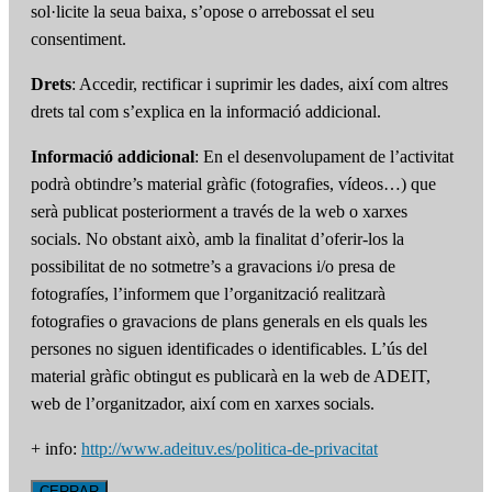
sol·licite la seua baixa, s’opose o arrebossat el seu
consentiment.
Drets
: Accedir, rectificar i suprimir les dades, així com altres
drets tal com s’explica en la informació addicional.
Informació addicional
: En el desenvolupament de l’activitat
podrà obtindre’s material gràfic (fotografies, vídeos…) que
serà publicat posteriorment a través de la web o xarxes
socials. No obstant això, amb la finalitat d’oferir-los la
possibilitat de no sotmetre’s a gravacions i/o presa de
fotografíes, l’informem que l’organització realitzarà
fotografies o gravacions de plans generals en els quals les
persones no siguen identificades o identificables. L’ús del
material gràfic obtingut es publicarà en la web de ADEIT,
web de l’organitzador, així com en xarxes socials.
+ info:
http://www.adeituv.es/politica-de-privacitat
CERRAR