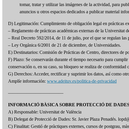
tomar, tratar y utilizar las imágenes de la actividad, para
anuncios u otros espacios dedicados a publicar material info
D) Legitimación: Cumplimiento de obligación legal en prácticas ext
– Reglamento de prácticas académicas externas de la Universitat d
– Real Decreto 592/2014, de 11 de julio, por el que se regulan las p
– Ley Orgánica 6/2001 de 21 de diciembre, de Universidades.
E) Destinatarios: Comisión de Prácticas de Centro, directores de p
F) Plazo: Se conservarán durante el tiempo necesario para cumplir c
conservación o, en su caso, su bloqueo se realiza de conformidad 
G) Derechos: Acceder, rectificar y suprimir los datos, así como ot
Amplíe información:
www.adeituv.es/politica-de-privacidad
————————————
INFORMACIÓ BÀSICA SOBRE PROTECCIÓ DE DADE
A) Responsable: Universitat de València
B) Delegat de Protecció de Dades: Sr. Javier Plaza Penadés. lopd
C) Finalitat: Gestió de pràctiques externes, cursos de postgrau, mà