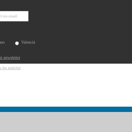
ano
Valencià
m newsletter
s les notícies