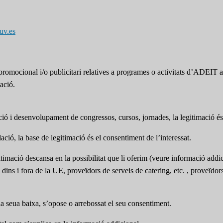
uv.es
omocional i/o publicitari relatives a programes o activitats d’ADEIT a t
ació.
pció i desenvolupament de congressos, cursos, jornades, la legitimació és 
ció, la base de legitimació és el consentiment de l’interessat.
itimació descansa en la possibilitat que li oferim (veure informació addic
s dins i fora de la UE, proveïdors de serveis de catering, etc. , proveïdo
 la seua baixa, s’opose o arrebossat el seu consentiment.