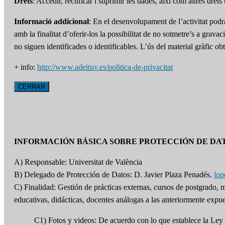
Drets
: Accedir, rectificar i suprimir les dades, així com altres dret
Informació addicional
: En el desenvolupament de l’activitat podr
amb la finalitat d’oferir-los la possibilitat de no sotmetre’s a grav
no siguen identificades o identificables. L’ús del material gràfic 
+ info:
http://www.adeituv.es/politica-de-privacitat
CERRAR
INFORMACIÓN BÁSICA SOBRE PROTECCIÓN DE DA
A) Responsable: Universitat de València
B) Delegado de Protección de Datos: D. Javier Plaza Penadés.
lo
C) Finalidad: Gestión de prácticas externas, cursos de postgrado,
educativas, didácticas, docentes análogas a las anteriormente expue
C1) Fotos y videos: De acuerdo con lo que establece la Ley 