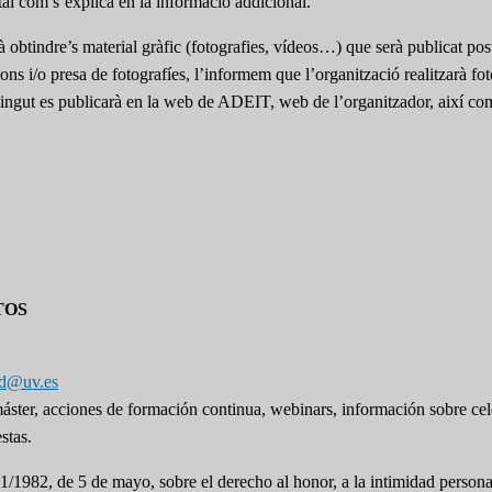
s tal com s’explica en la informació addicional.
à obtindre’s material gràfic (fotografies, vídeos…) que serà publicat pos
acions i/o presa de fotografíes, l’informem que l’organització realitzarà f
obtingut es publicarà en la web de ADEIT, web de l’organitzador, així co
TOS
pd@uv.es
 máster, acciones de formación continua, webinars, información sobre ce
stas.
1/1982, de 5 de mayo, sobre el derecho al honor, a la intimidad persona