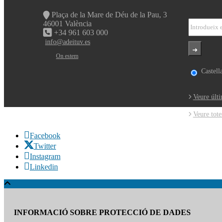
Plaça de la Mare de Déu de la Pau, 3
46001 València
+34 961 603 000
info@adeituv.es
On estem
Castell
Veure últi
Veure tote
Facebook
Twitter
Instagram
Linkedin
INFORMACIÓ SOBRE PROTECCIÓ DE DADES