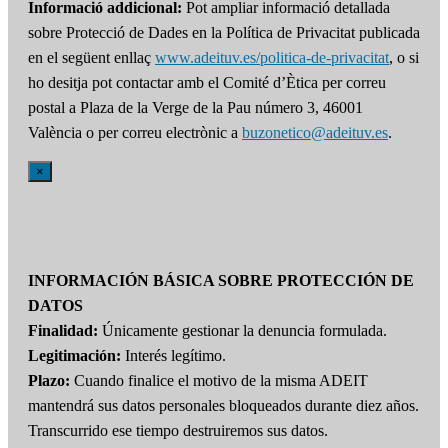
Informació addicional:
Pot ampliar informació detallada
sobre Protecció de Dades en la Política de Privacitat publicada
en el següent enllaç
www.adeituv.es/politica-de-privacitat
, o si
ho desitja pot contactar amb el Comité d’Ètica per correu
postal a Plaza de la Verge de la Pau número 3, 46001
València o per correu electrònic a
buzonetico@adeituv.es
.
×
INFORMACIÓN BÁSICA SOBRE PROTECCIÓN DE
DATOS
Finalidad:
Únicamente gestionar la denuncia formulada.
Legitimación:
Interés legítimo.
Plazo:
Cuando finalice el motivo de la misma ADEIT
mantendrá sus datos personales bloqueados durante diez años.
Transcurrido ese tiempo destruiremos sus datos.