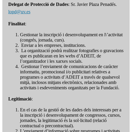
Delegat de Protecció de Dades
: Sr. Javier Plaza Penadés.
lopd@uv.es
Finalitat
:
Gestionar la inscripció i desenvolupament en l\’activitat
(congrés, jornada, curs).
Enviar a les empreses, institucions.
La organització podrà realitzar fotografies o gravacions
que es publicaran en les webs d’ADEIT, de
l’organitzador i les xarxes socials.
Gestionar l’enviament de comunicacions de caràcter
informatiu, promocional i/o publicitari relatives a
programes o activitats d’ADEIT a través de qualsevol
mitjà, inclosos mitjans electrònics, relacionades amb
activitats i esdeveniments organitzats per la Fundació.
Legitimació
:
En el cas de la gestió de les dades dels interessats per a
la inscripció i desenvolupament de congressos, cursos,
jornades, la legitimació és la sol·licitud (relació
contractual o precontractual).
L’enviament d’informació sobre programes i activitats