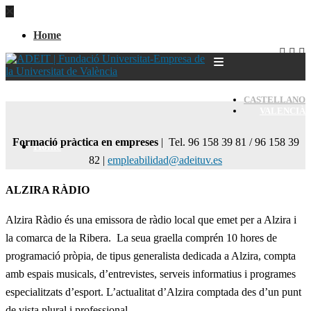
Home
CASTELLANO
VALENCIÀ
Formació pràctica en empreses
| Tel. 96 158 39 81 / 96 158 39
Home
82 |
empleabilidad@adeituv.es
ALZIRA RÀDIO
Alzira Ràdio és una emissora de ràdio local que emet per a Alzira i
la comarca de la Ribera. La seua graella comprén 10 hores de
programació pròpia, de tipus generalista dedicada a Alzira, compta
amb espais musicals, d’entrevistes, serveis informatius i programes
especialitzats d’esport. L’actualitat d’Alzira comptada des d’un punt
de vista plural i professional.