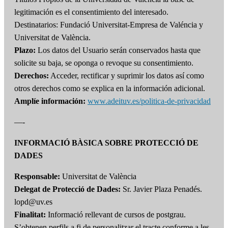
legitimación es el consentimiento del interesado.
Destinatarios: Fundació Universitat-Empresa de Valéncia y
Universitat de València.
Plazo:
Los datos del Usuario serán conservados hasta que
solicite su baja, se oponga o revoque su consentimiento.
Derechos:
Acceder, rectificar y suprimir los datos así como
otros derechos como se explica en la información adicional.
Amplíe información:
www.adeituv.es/politica-de-privacidad
—-
INFORMACIÓ BÀSICA SOBRE PROTECCIÓ DE
DADES
Responsable:
Universitat de València
Delegat de Protecció de Dades:
Sr. Javier Plaza Penadés.
lopd@uv.es
Finalitat:
Informació rellevant de cursos de postgrau.
S’obtenen perfils a fi de personalitzar el tracte conforme a les