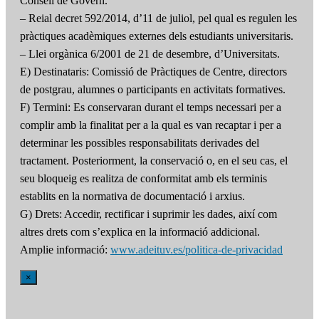
Consell de Govern.
– Reial decret 592/2014, d’11 de juliol, pel qual es regulen les
pràctiques acadèmiques externes dels estudiants universitaris.
– Llei orgànica 6/2001 de 21 de desembre, d’Universitats.
E) Destinataris: Comissió de Pràctiques de Centre, directors
de postgrau, alumnes o participants en activitats formatives.
F) Termini: Es conservaran durant el temps necessari per a
complir amb la finalitat per a la qual es van recaptar i per a
determinar les possibles responsabilitats derivades del
tractament. Posteriorment, la conservació o, en el seu cas, el
seu bloqueig es realitza de conformitat amb els terminis
establits en la normativa de documentació i arxius.
G) Drets: Accedir, rectificar i suprimir les dades, així com
altres drets com s’explica en la informació addicional.
Amplie informació:
www.adeituv.es/politica-de-privacidad
×