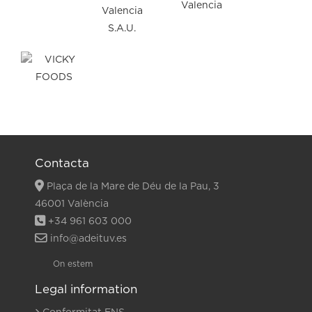
Contacta
Plaça de la Mare de Déu de la Pau, 3
46001 València
+34 961 603 000
info@adeituv.es
On estem
Legal information