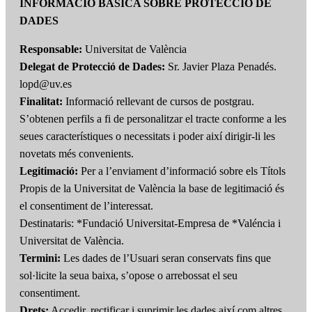
INFORMACIÓ BÀSICA SOBRE PROTECCIÓ DE
DADES
Responsable:
Universitat de València
Delegat de Protecció de Dades:
Sr. Javier Plaza Penadés.
lopd@uv.es
Finalitat:
Informació rellevant de cursos de postgrau.
S’obtenen perfils a fi de personalitzar el tracte conforme a les
seues característiques o necessitats i poder així dirigir-li les
novetats més convenients.
Legitimació:
Per a l’enviament d’informació sobre els Títols
Propis de la Universitat de València la base de legitimació és
el consentiment de l’interessat.
Destinataris: *Fundació Universitat-Empresa de *Valéncia i
Universitat de València.
Termini:
Les dades de l’Usuari seran conservats fins que
sol·licite la seua baixa, s’opose o arrebossat el seu
consentiment.
Drets:
Accedir, rectificar i suprimir les dades així com altres