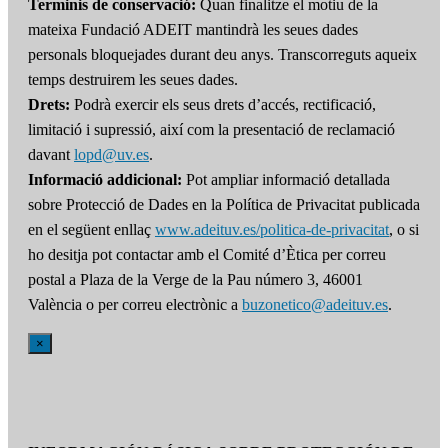
Terminis de conservació:
Quan finalitze el motiu de la
mateixa Fundació ADEIT mantindrà les seues dades
personals bloquejades durant deu anys. Transcorreguts aqueix
temps destruirem les seues dades.
Drets:
Podrà exercir els seus drets d’accés, rectificació,
limitació i supressió, així com la presentació de reclamació
davant
lopd@uv.es
.
Informació addicional:
Pot ampliar informació detallada
sobre Protecció de Dades en la Política de Privacitat publicada
en el següent enllaç
www.adeituv.es/politica-de-privacitat
, o si
ho desitja pot contactar amb el Comité d’Ètica per correu
postal a Plaza de la Verge de la Pau número 3, 46001
València o per correu electrònic a
buzonetico@adeituv.es
.
×