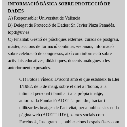
INFORMACIÓ BÀSICA SOBRE PROTECCIÓ DE
DADES
A) Responsable: Universitat de València
B) Delegat de Protecció de Dades: Sr. Javier Plaza Penadés.
lopd@uv.es
C) Finalitat: Gestió de pràctiques externes, cursos de postgrau,
màster, accions de formació contínua, webinars, informació
sobre celebració de congressos, així com informació sobre
activitats educatives, didàctiques, docents anàlogues a les
anteriorment exposades.
C1) Fotos i vídeos: D’acord amb el que estableix la Llei
1/1982, de 5 de maig, sobre el dret a l’honor, a la
intimitat personal i familiar i a la pròpia imatge,
autoritza la Fundació ADEIT a prendre, tractar i
utilitzar les imatges de l’activitat, per a publicar-les en la
pàgina web (ADEIT i UV), xarxes socials com
Facebook, Instagram…, publicacions i espais físics com