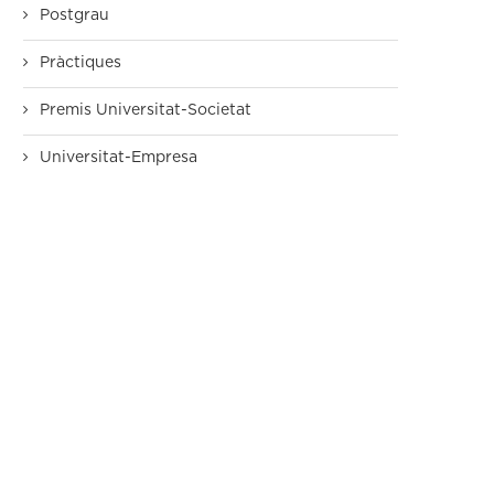
Postgrau
Pràctiques
Premis Universitat-Societat
Universitat-Empresa
Més lideratge femení: la direcció
Una anàlisi integral dels
de postgraus propis...
desafiaments del dret esport