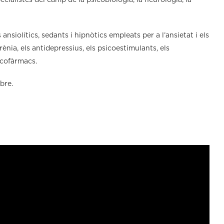
pecialistes del camp de la psicobiologia, la neurologia, la
ansiolítics, sedants i hipnòtics empleats per a l’ansietat i els
rènia, els antidepressius, els psicoestimulants, els
sicofàrmacs.
bre.