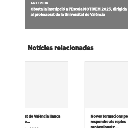
ANTERIOR
Oberta la inscripció a l’Escola MOTIVEM 2023, dirigida
al professorat de la Universitat de València
Notícies relacionades
 llança
Noves formacions per a
L’auge de la
respondre als reptes
redefineix el
professionals:...