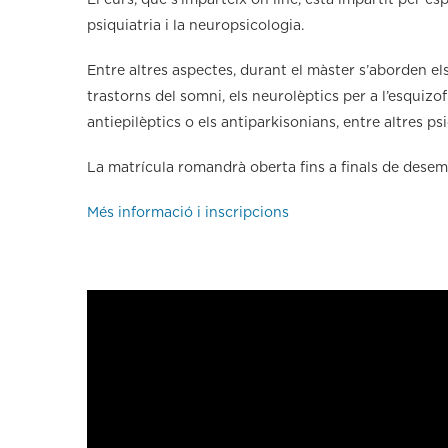
El curs, que s’imparteix on line, està impartit per es
psiquiatria i la neuropsicologia.
Entre altres aspectes, durant el màster s’aborden els 
trastorns del somni, els neurolèptics per a l’esquizof
antiepilèptics o els antiparkisonians, entre altres p
La matrícula romandrà oberta fins a finals de desem
Més informació i inscripcions