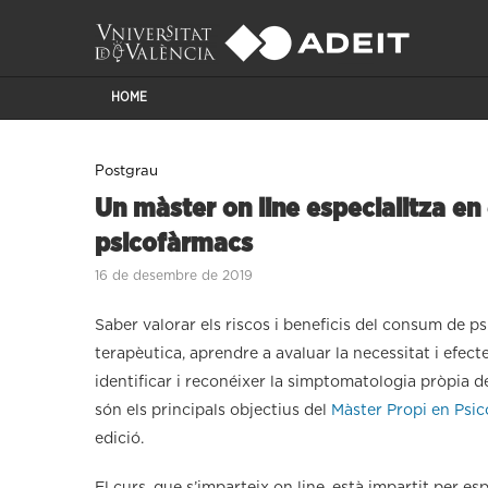
HOME
Postgrau
Un màster on line especialitza en 
psicofàrmacs
16 de desembre de 2019
Saber valorar els riscos i beneficis del consum de p
terapèutica, aprendre a avaluar la necessitat i efec
identificar i reconéixer la simptomatologia pròpia de
són els principals objectius del
Màster Propi en Psi
edició.