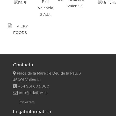
Contacta
Plaça de la Mare de Déu de la Pau, 3
46001 València
+34 961 603 000
info@adeituv.es
On estem
Legal information