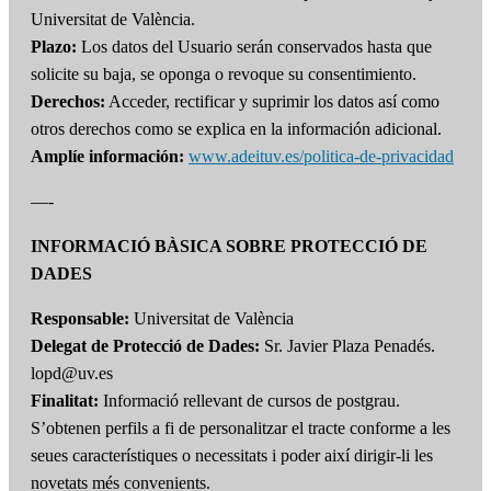
Universitat de València.
Plazo:
Los datos del Usuario serán conservados hasta que
solicite su baja, se oponga o revoque su consentimiento.
Derechos:
Acceder, rectificar y suprimir los datos así como
otros derechos como se explica en la información adicional.
Amplíe información:
www.adeituv.es/politica-de-privacidad
—-
INFORMACIÓ BÀSICA SOBRE PROTECCIÓ DE
DADES
Responsable:
Universitat de València
Delegat de Protecció de Dades:
Sr. Javier Plaza Penadés.
lopd@uv.es
Finalitat:
Informació rellevant de cursos de postgrau.
S’obtenen perfils a fi de personalitzar el tracte conforme a les
seues característiques o necessitats i poder així dirigir-li les
novetats més convenients.