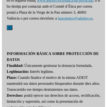
en el següent enllaç
www.adeituv.es/politica-de-privacitat
, o si
ho desitja pot contactar amb el Comité d’Ètica per correu
postal a Plaza de la Verge de la Pau número 3, 46001
València o per correu electrònic a
buzonetico@adeituv.es
.
×
INFORMACIÓN BÁSICA SOBRE PROTECCIÓN DE
DATOS
Finalidad:
Únicamente gestionar la denuncia formulada.
Legitimación:
Interés legítimo.
Plazo:
Cuando finalice el motivo de la misma ADEIT
mantendrá sus datos personales bloqueados durante diez años.
Transcurrido ese tiempo destruiremos sus datos.
Derechos:
podrá ejercer sus derechos de acceso, rectificación,
limitación y supresión, así como la presentación de