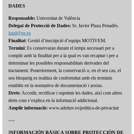
DADES
Responsable:
Universitat de València
Delegat de Protecció de Dades:
Sr. Javier Plaza Penadés.
lopd@uv.es
Finalitat
: Gestió d’inscripció d’equips MOTIVEM.
Termini
: Es conservaran durant el temps necessari per a
complir amb la finalitat per a la qual es van recaptar i per a
determinar les possibles responsabilitats derivades del
tractament. Posteriorment, la conservació o, en el seu cas, el
seu bloqueig es realitza de conformitat amb els terminis
establits en la normativa de documentació i arxius.
Drets
: Accedir, rectificar i suprimir les dades, així com altres
drets com s’explica en la informació addicional.
Amplie informació:
www.adeituv.es/politica-de-privacitat
—-
I
NFORMACIÓN BÁSICA SOBRE PROTECCIÓN DE