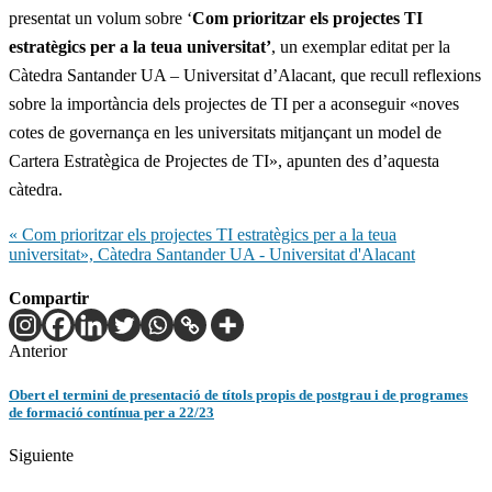
presentat un volum sobre ‘
Com prioritzar els projectes TI
estratègics per a la teua universitat’
, un exemplar editat per la
Càtedra Santander UA – Universitat d’Alacant, que recull reflexions
sobre la importància dels projectes de TI per a aconseguir «noves
cotes de governança en les universitats mitjançant un model de
Cartera Estratègica de Projectes de TI», apunten des d’aquesta
càtedra.
« Com prioritzar els projectes TI estratègics per a la teua
universitat», Càtedra Santander UA - Universitat d'Alacant
Compartir
Anterior
Obert el termini de presentació de títols propis de postgrau i de programes
de formació contínua per a 22/23
Siguiente