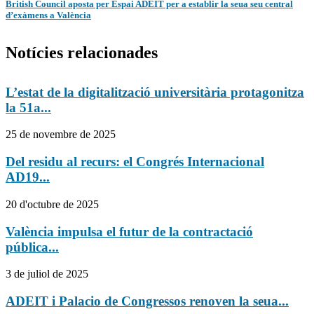
British Council aposta per Espai ADEIT per a establir la seua seu central
d’exàmens a València
Notícies relacionades
L’estat de la digitalització universitària protagonitza
la 51a...
25 de novembre de 2025
Del residu al recurs: el Congrés Internacional
AD19...
20 d'octubre de 2025
València impulsa el futur de la contractació
pública...
3 de juliol de 2025
ADEIT i Palacio de Congressos renoven la seua...