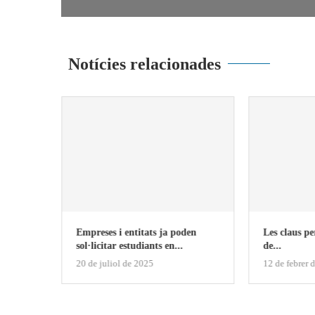
Notícies relacionades
eren la
Empreses i entitats ja poden
Les claus pe
sol·licitar estudiants en...
de...
20 de juliol de 2025
12 de febrer 