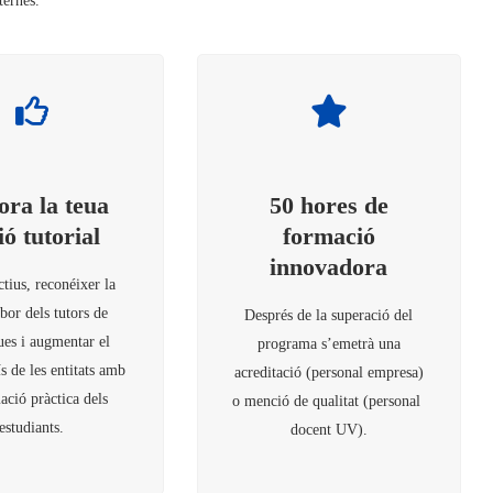
ternes.
ora la teua
50 hores de
ió tutorial
formació
innovadora
ctius, reconéixer la
bor dels tutors de
Després de la superació del
ues i augmentar el
programa s’emetrà una
 de les entitats amb
acreditació (personal empresa)
ació pràctica dels
o menció de qualitat (personal
estudiants.
docent UV).