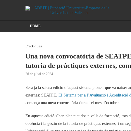
HOME
Pràctiques
Una nova convocatòria de SEATPE, e
tutoria de pràctiques externes, co
26 de juliol de 2024
Serà ja la setena edició d’aquest sistema pioner, que va nàixer am
externes: SEATPE.
El Sistema per a l’Avaluació i Acreditació d
comença una nova convocatòria durant el mes d’octubre.
En aquesta edició s’han plantejat dos nivells de formació, tots 
docència i la gestió de la tutoria de pràctiques externes, i un s