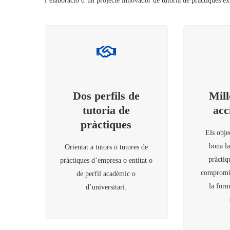
l’elaboració d’un projecte innovador de tutoria de pràctiques ex
Dos perfils de
Mill
tutoria de
acc
pràctiques
Els obje
bona la
Orientat a tutors o tutores de
pràctiq
pràctiques d’empresa o entitat o
compromís
de perfil acadèmic o
la form
d’universitari.