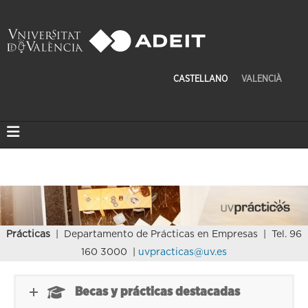
CASTELLANO
VALENCIÀ
Prácticas
| Departamento de Prácticas en Empresas | Tel. 96
160 3000 |
uvpracticas@uv.es
Becas y prácticas destacadas