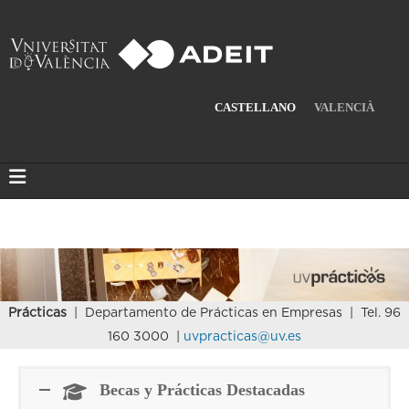
CASTELLANO
VALENCIÀ
Prácticas
| Departamento de Prácticas en Empresas | Tel. 96
160 3000 |
uvpracticas@uv.es
Becas y Prácticas Destacadas