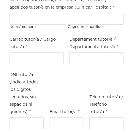
Nom i cognoms tutor/a a l'empresa / Nombre y
apellidos tutor/a en la empresa (Clínica/Hospital)
*
Nom / nombre
Cognoms / apellidos
Carrec tutor/a / Cargo
Departament tutor/a /
tutor/a
*
Departamento tutor/a
*
DNI tutor/a
(indicar todos
los dígitos
seguidos, sin
Telèfon tutor/a /
espacios ni
Teléfono
guiones)
*
Email tutor/a
*
tutor/a
*