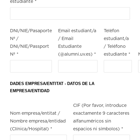
estudiante
*
DNI/NIE/Pasaporte
Email estudiant/a
Telèfon
Nº /
/ Email
estudiant/a
DNI/NIE/Passport
Estudiante
/ Teléfono
Nº
*
(@alumni.uv.es)
*
estudiante
*
DADES EMPRESA/ENTITAT - DATOS DE LA
EMPRESA/ENTIDAD
CIF (Por favor, introduce
Nom empresa/entitat /
exactamente 9 caracteres
Nombre empresa/entidad
alfanuméricos sin
(Clínica/Hospital)
*
espacios ni símbolos)
*