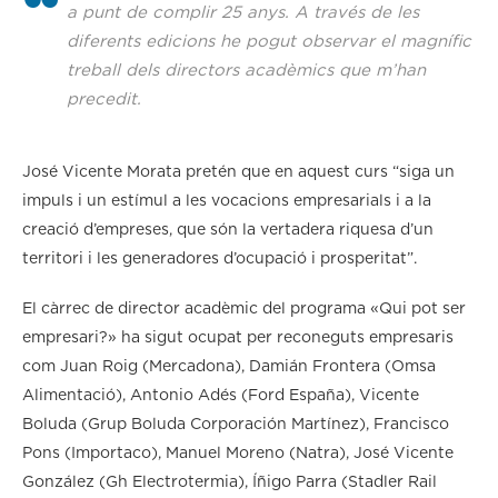
a punt de complir 25 anys. A través de les
diferents edicions he pogut observar el magnífic
treball dels directors acadèmics que m’han
precedit.
José Vicente Morata pretén que en aquest curs “siga un
impuls i un estímul a les vocacions empresarials i a la
creació d’empreses, que són la vertadera riquesa d’un
territori i les generadores d’ocupació i prosperitat”.
El càrrec de director acadèmic del programa «Qui pot ser
empresari?» ha sigut ocupat per reconeguts empresaris
com Juan Roig (Mercadona), Damián Frontera (Omsa
Alimentació), Antonio Adés (Ford España), Vicente
Boluda (Grup Boluda Corporación Martínez), Francisco
Pons (Importaco), Manuel Moreno (Natra), José Vicente
González (Gh Electrotermia), Íñigo Parra (Stadler Rail