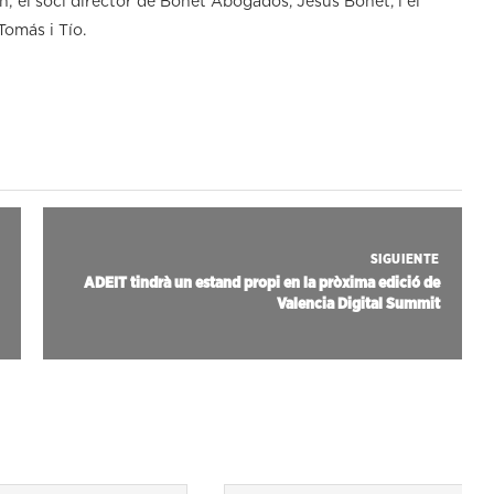
; el soci director de Bonet Abogados, Jesús Bonet, i el
Tomás i Tío.
SIGUIENTE
ADEIT tindrà un estand propi en la pròxima edició de
Valencia Digital Summit