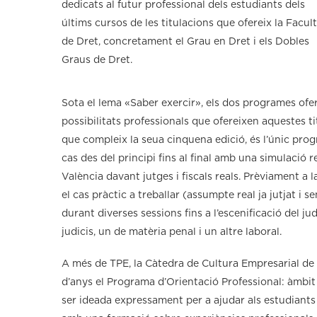
dedicats al futur professional dels estudiants dels
últims cursos de les titulacions que ofereix la Facul
de Dret, concretament el Grau en Dret i els Dobles
Graus de Dret.
Sota el lema «Saber exercir», els dos programes ofe
possibilitats professionals que ofereixen aquestes t
que compleix la seua cinquena edició, és l’únic pro
cas des del principi fins al final amb una simulació re
València davant jutges i fiscals reals. Prèviament a l
el cas pràctic a treballar (assumpte real ja jutjat 
durant diverses sessions fins a l’escenificació del j
judicis, un de matèria penal i un altre laboral.
A més de TPE, la Càtedra de Cultura Empresarial de 
d’anys el Programa d’Orientació Professional: àmbit 
ser ideada expressament per a ajudar als estudiants