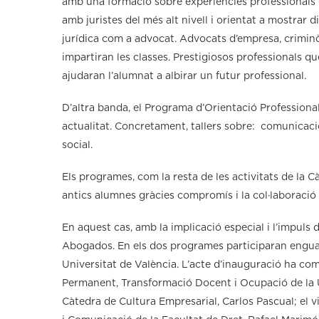
amb una formació sobre experiències professionals q
amb juristes del més alt nivell i orientat a mostrar 
jurídica com a advocat. Advocats d’empresa, criminòl
impartiran les classes. Prestigiosos professionals qu
ajudaran l’alumnat a albirar un futur professional.
D’altra banda, el Programa d’Orientació Professiona
actualitat. Concretament, tallers sobre: comunicació
social.
Els programes, com la resta de les activitats de la C
antics alumnes gràcies compromís i la col·laboració
En aquest cas, amb la implicació especial i l’impuls
Abogados. En els dos programes participaran enguan
Universitat de València. L’acte d’inauguració ha co
Permanent, Transformació Docent i Ocupació de la Un
Càtedra de Cultura Empresarial, Carlos Pascual; el 