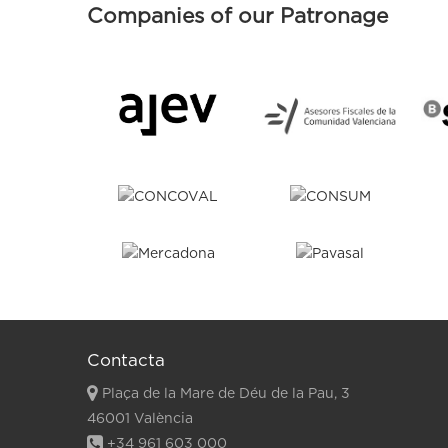
Companies of our Patronage
Contacta
Plaça de la Mare de Déu de la Pau, 3
46001 València
+34 961 603 000