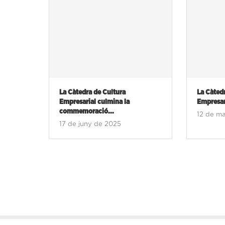
La Càtedra de Cultura
La Càtedra 
Rosell
Empresarial culmina la
Empresarial 
commemoració...
12 de maig
17 de juny de 2025