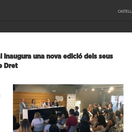
CASTEL
l inaugura una nova edició dels seus
e Dret
t