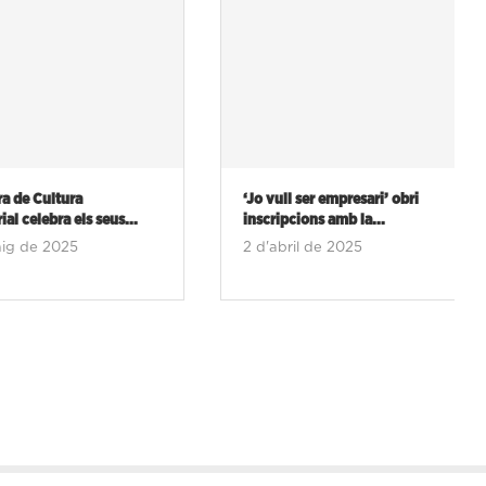
de Cultura
‘Jo vull ser empresari’ obri
celebra els seus...
inscripcions amb la...
 de 2025
2 d'abril de 2025