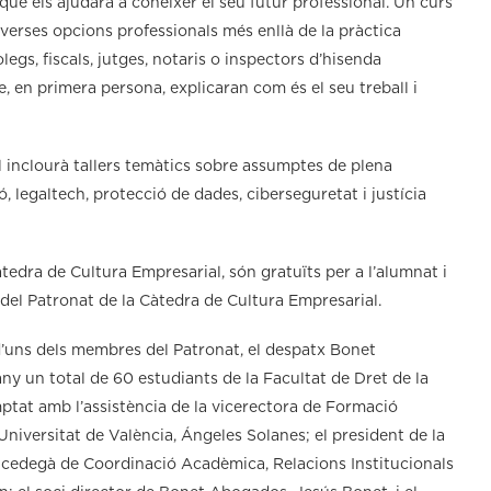
ue els ajudarà a conéixer el seu futur professional. Un curs
diverses opcions professionals més enllà de la pràctica
egs, fiscals, jutges, notaris o inspectors d’hisenda
e, en primera persona, explicaran com és el seu treball i
l inclourà tallers temàtics sobre assumptes de plena
, legaltech, protecció de dades, ciberseguretat i justícia
àtedra de Cultura Empresarial, són gratuïts per a l’alumnat i
 del Patronat de la Càtedra de Cultura Empresarial.
 d’uns dels membres del Patronat, el despatx Bonet
y un total de 60 estudiants de la Facultat de Dret de la
mptat amb l’assistència de la vicerectora de Formació
iversitat de València, Ángeles Solanes; el president de la
vicedegà de Coordinació Acadèmica, Relacions Institucionals