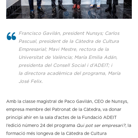
Francisco Gavilán, president Nunsys; Carlos
Pascual, president de la Càtedra de Cultura
Empresarial; Mavi Mestre, rectora de la
Universitat de València; María Emilia Adán,
presidenta del Consell Social i d’ADEIT; i
la directora acadèmica del programa, María
José Felix.
Amb la classe magistral de Paco Gavilán, CEO de Nunsys,
empresa membre del Patronat de la Càtedra, va donar
principi ahir en la sala d’actes de la Fundació ADEIT
l’edició número 24 del programa
Qui pot ser empresari?
, la
formació més longeva de la Càtedra de Cultura