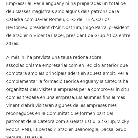
Empresarial. Per a enguany hi ha preparades un total de
deu classes magistrals amb alguns dels patrons de la
Càtedra com Javier Romeu, CEO de TIBA, Carlos
Bertomeu, president d’Air Nostrum, Iñigo Parra, president
de Stadler o Vicente Llácer, president de Grup Àtica entre
altres.
A més, hi ha prevista una taula redona sobre
associacionisme empresarial com en l’edició anterior que
comptarà amb els principals líders en aquest àmbit. Per a
complementar la formació teòrica enguany la Càtedra ha
organitzat deu visites a empreses per a comprovar in situ
com es treballa en una empresa. Els alumnes fins el mes
vinent d’abril visitaran algunes de les empreses més
reconegudes en la Comunitat que formen part del
patronat de la Càtedra com a Gelats Estiu, S2 Grup, Vicky
Foods, RNB, Llibertes 7, Stadler, Jeanología, Dacsa, Grup
Segura i Balearia.