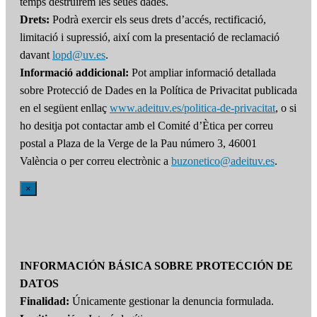
temps destruirem les seues dades.
Drets:
Podrà exercir els seus drets d’accés, rectificació,
limitació i supressió, així com la presentació de reclamació
davant
lopd@uv.es
.
Informació addicional:
Pot ampliar informació detallada
sobre Protecció de Dades en la Política de Privacitat publicada
en el següent enllaç
www.adeituv.es/politica-de-privacitat
, o si
ho desitja pot contactar amb el Comité d’Ètica per correu
postal a Plaza de la Verge de la Pau número 3, 46001
València o per correu electrònic a
buzonetico@adeituv.es
.
×
INFORMACIÓN BÁSICA SOBRE PROTECCIÓN DE
DATOS
Finalidad:
Únicamente gestionar la denuncia formulada.