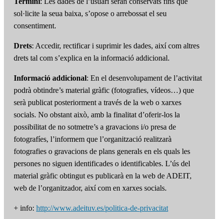
Termini
: Les dades de l’usuari seran conservats fins que
sol·licite la seua baixa, s’opose o arrebossat el seu
consentiment.
Drets
: Accedir, rectificar i suprimir les dades, així com altres
drets tal com s’explica en la informació addicional.
Informació addicional
: En el desenvolupament de l’activitat
podrà obtindre’s material gràfic (fotografies, vídeos…) que
serà publicat posteriorment a través de la web o xarxes
socials. No obstant això, amb la finalitat d’oferir-los la
possibilitat de no sotmetre’s a gravacions i/o presa de
fotografíes, l’informem que l’organització realitzarà
fotografies o gravacions de plans generals en els quals les
persones no siguen identificades o identificables. L’ús del
material gràfic obtingut es publicarà en la web de ADEIT,
web de l’organitzador, així com en xarxes socials.
+ info:
http://www.adeituv.es/politica-de-privacitat