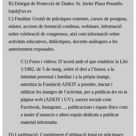
B) Delegat de Protecció de Dades: Sr. Javier Plaza Penadés.
lopd@uv.es
C) Finalitat: Gestió de pràctiques externes, cursos de postgrau,
màster, accions de formació contínua, webinars, informació
sobre celebració de congressos, així com informació sobre
activitats educatives, didàctiques, docents anàlogues a les
anteriorment exposades.
C1) Fotos i vídeos: D’acord amb el que estableix la Llei
1/1982, de 5 de maig, sobre el dret a l’honor, a la
intimitat personal i familiar i a la pròpia imatge,
autoritza la Fundació ADEIT a prendre, tractar i
utilitzar les imatges de l’activitat, per a publicar-les en la
pàgina web (ADEIT i UV), xarxes socials com
Facebook, Instagram…, publicacions i espais físics com
a tauler d’anuncis o altres espais dedicats a publicar
material informatiu.
D) Legitimació: Compliment d’obligació legal en pràctiques