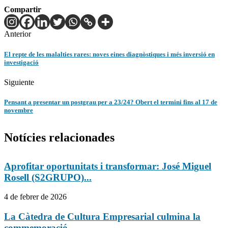
Compartir
Anterior
El repte de les malalties rares: noves eines diagnòstiques i més inversió en
investigació
Siguiente
Pensant a presentar un postgrau per a 23/24? Obert el termini fins al 17 de
novembre
Notícies relacionades
Aprofitar oportunitats i transformar: José Miguel
Rosell (S2GRUPO)...
4 de febrer de 2026
La Càtedra de Cultura Empresarial culmina la
commemoració...