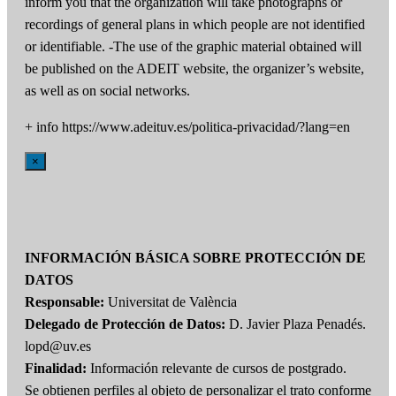
inform you that the organization will take photographs or
recordings of general plans in which people are not identified
or identifiable. -The use of the graphic material obtained will
be published on the ADEIT website, the organizer’s website,
as well as on social networks.
+ info https://www.adeituv.es/politica-privacidad/?lang=en
×
INFORMACIÓN BÁSICA SOBRE PROTECCIÓN DE
DATOS
Responsable:
Universitat de València
Delegado de Protección de Datos:
D. Javier Plaza Penadés.
lopd@uv.es
Finalidad:
Información relevante de cursos de postgrado.
Se obtienen perfiles al objeto de personalizar el trato conforme