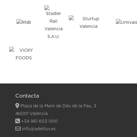
Contacta
Plaça de la Mare de Déu de la Pau, 3
46001 València
+34 961 603 000
info@adeituv.es